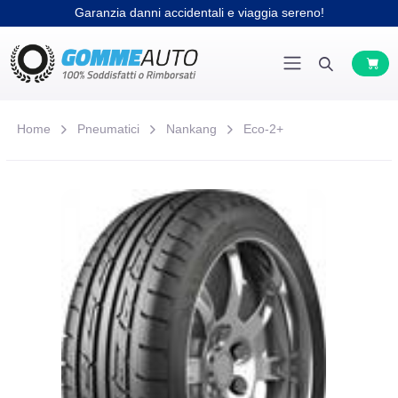
Garanzia danni accidentali e viaggia sereno!
Home
Pneumatici
Nankang
Eco-2+