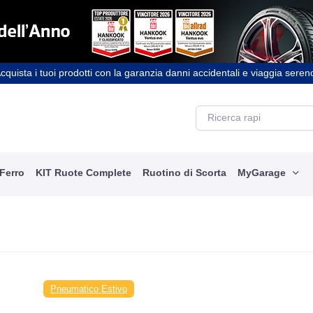
cquista i tuoi prodotti con la garanzia danni accidentali e viaggia seren
 Ferro
KIT Ruote Complete
Ruotino di Scorta
MyGarage
Pneumatico Estivo