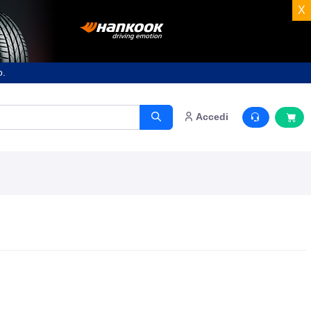
X
o.
Accedi