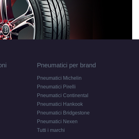
oni
Pneumatici per brand
Pneumatici Michelin
Pneumatici Pirelli
Pneumatici Continental
Pneumatici Hankook
Pneumatici Bridgestone
D
C
70
Pneumatici Nexen
db
Tutti i marchi