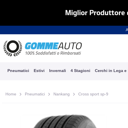
A
Pneumatici
Estivi
Invernali
4 Stagioni
Cerchi in Lega e
Home
Pneumatici
Nankang
Cross sport sp-9