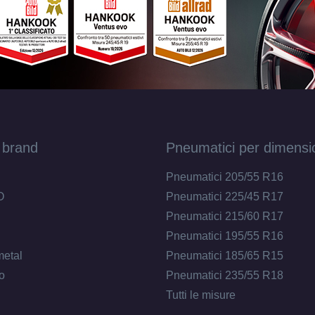
 brand
Pneumatici per dimensi
Pneumatici 205/55 R16
O
Pneumatici 225/45 R17
Pneumatici 215/60 R17
Pneumatici 195/55 R16
metal
Pneumatici 185/65 R15
o
Pneumatici 235/55 R18
Tutti le misure