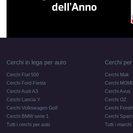
Cerchi in lega per auto
Cerchi per
Cerchi Fiat 500
Cerchi Mak
Cerchi Ford Fiesta
Cerchi MOM
Cerchi Audi A3
Cerchi Avus
Cerchi Lancia Y
Cerchi OZ
Cerchi Volkswagen Golf
Cerchi Fond
Cerchi BMW serie 1
Cerchi Sparc
Tutti i cerchi per auto
Tutti i marchi