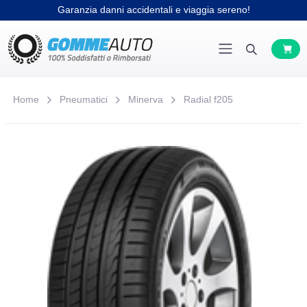
Garanzia danni accidentali e viaggia sereno!
Home
Pneumatici
Minerva
Radial f205