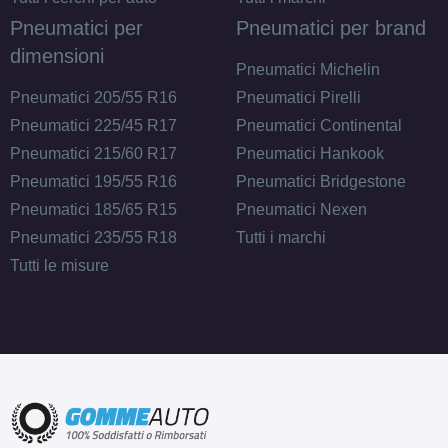
Pneumatici per
Pneumatici per brand
dimensioni
215/60 R16 95H EV
Pneumatici Michelin
Disponibile
Pneumatici 205/55 R16
Pneumatici Pirelli
Pneumatici 225/45 R17
Pneumatici Continental
Pneumatici 215/60 R17
Pneumatici Hankook
195/55 R16 87V EV FR
Pneumatici 195/55 R16
Pneumatici Bridgestone
Disponibile
Pneumatici 185/65 R15
Pneumatici Nexen
Pneumatici 235/55 R18
Tutti i marchi
Tutti le misure
205/60 R16 92V EV
Disponibile
215/60 R16 95V EV
Disponibile