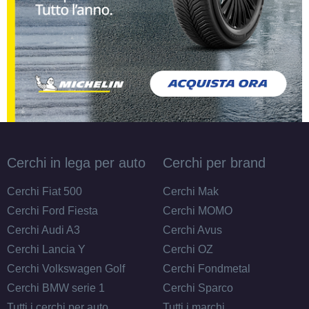
205/60 R16 92H EV
Disponibile
215/65 R16 98H EV
Disponibile
Cerchi in lega per auto
Cerchi per brand
215/65 R16 102H EV XL
Cerchi Fiat 500
Cerchi Mak
Disponibile
Cerchi Ford Fiesta
Cerchi MOMO
Cerchi Audi A3
Cerchi Avus
Cerchi Lancia Y
Cerchi OZ
195/55 R16 91W EV FR
Cerchi Volkswagen Golf
Cerchi Fondmetal
XL
Disponibile
Cerchi BMW serie 1
Cerchi Sparco
Tutti i cerchi per auto
Tutti i marchi