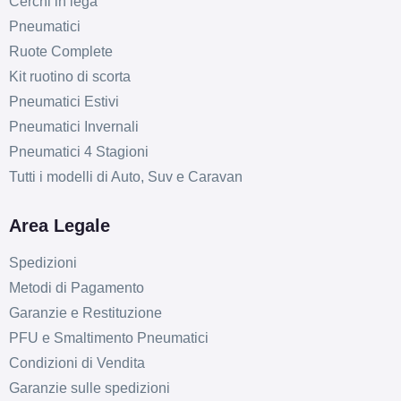
Cerchi in lega
205/60 R16 96H EV XL
Pneumatici
Disponibile
Ruote Complete
Kit ruotino di scorta
Pneumatici Estivi
215/65 R16 102V EV XL
Pneumatici Invernali
Disponibile
Pneumatici 4 Stagioni
Tutti i modelli di Auto, Suv e Caravan
205/65 R16 95W EV
Area Legale
Disponibile
Spedizioni
Metodi di Pagamento
Garanzie e Restituzione
195/55 R16 91W EV FR
PFU e Smaltimento Pneumatici
XL
Disponibile
Condizioni di Vendita
Garanzie sulle spedizioni