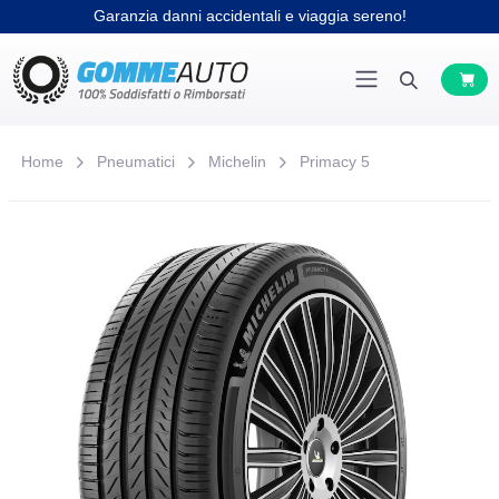
Garanzia danni accidentali e viaggia sereno!
Home
Pneumatici
Michelin
Primacy 5