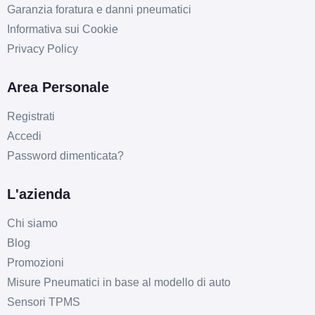
Garanzia foratura e danni pneumatici
195/60 R16 93V EV XL
Informativa sui Cookie
B
A
70
db
Disponibile
Privacy Policy
Area Personale
215/60 R16 99H EV XL
Registrati
Disponibile
Accedi
Password dimenticata?
B
A
70
db
L'azienda
205/60 R16 96W EV XL
Disponibile
Chi siamo
Blog
Promozioni
215/70 R16 100H EV
Misure Pneumatici in base al modello di auto
Disponibile
Sensori TPMS
B
A
70