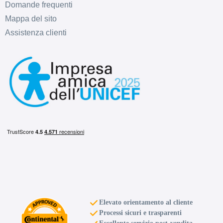
db
Domande frequenti
Mappa del sito
Assistenza clienti
215/60 R16 95H EV
Disponibile
215/55 R16 97W EV XL
B
A
70
db
Disponibile
215/55 R16 93V EV
Disponibile
B
A
70
db
Elevato orientamento al cliente
225/55 R16 95W EV
Processi sicuri e trasparenti