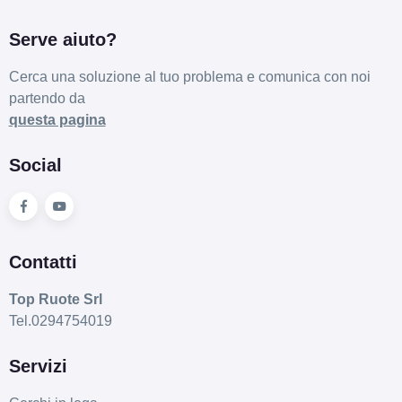
Serve aiuto?
Cerca una soluzione al tuo problema e comunica con noi
195/55 R16 91V EV FR
partendo da
XL
Disponibile
questa pagina
Social
195/60 R16 89H EV
Disponibile
Contatti
215/60 R16 99V EV XL
Top Ruote Srl
Tel.0294754019
Disponibile
Servizi