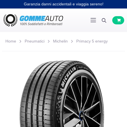
Garanzia danni accidentali e viaggia sereno!
Home
Pneumatici
Michelin
Primacy 5 energy