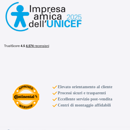
A
A
69
db
A
A
69
Elevato orientamento al cliente
db
Processi sicuri e trasparenti
Eccellente servizio post-vendita
Centri di montaggio affidabili