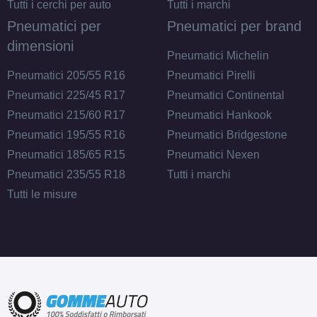
Tutti i cerchi per auto
Tutti i marchi
Pneumatici per
Pneumatici per brand
dimensioni
Pneumatici Michelin
Pneumatici 205/55 R16
Pneumatici Pirelli
Pneumatici 225/45 R17
Pneumatici Continental
Pneumatici 215/60 R17
Pneumatici Hankook
Pneumatici 195/55 R16
Pneumatici Bridgestone
Pneumatici 185/65 R15
Pneumatici Nexen
Pneumatici 235/55 R18
Tutti i marchi
Tutti le misure