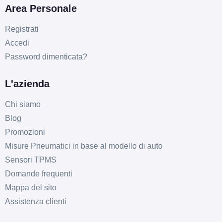
Area Personale
Registrati
Accedi
Password dimenticata?
A
A
68
db
L'azienda
Chi siamo
Blog
Promozioni
Misure Pneumatici in base al modello di auto
Sensori TPMS
A
A
68
Domande frequenti
db
Mappa del sito
Assistenza clienti