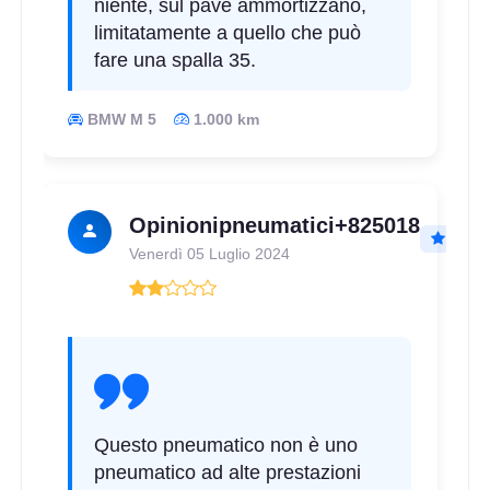
niente, sul pavè ammortizzano,
limitatamente a quello che può
fare una spalla 35.
BMW M 5
1.000 km
C
A
71
db
Opinionipneumatici+825018
Venerdì 05 Luglio 2024
D
A
70
db
Questo pneumatico non è uno
pneumatico ad alte prestazioni