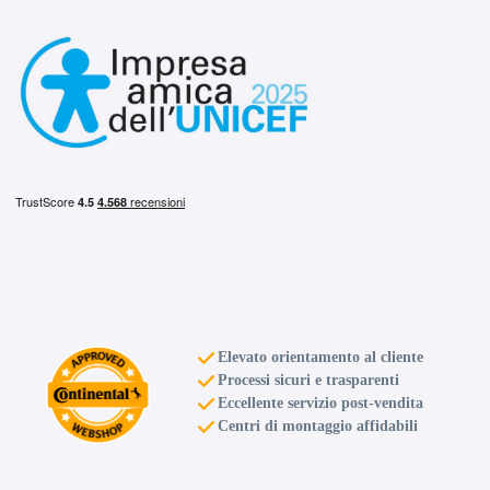
C
B
72
db
B
B
72
db
Elevato orientamento al cliente
Processi sicuri e trasparenti
Eccellente servizio post-vendita
Centri di montaggio affidabili