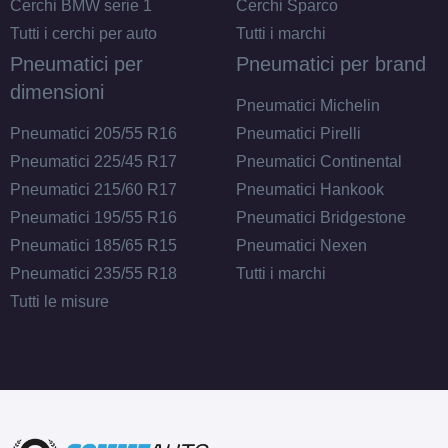
XL
Disponibile
Cerchi BMW serie 1
Cerchi Sparco
Tutti i cerchi per auto
Tutti i marchi
Pneumatici per
Pneumatici per brand
dimensioni
205/50 R16 87Y M+S EV
Pneumatici Michelin
FR
Disponibile
Pneumatici 205/55 R16
Pneumatici Pirelli
Pneumatici 225/45 R17
Pneumatici Continental
Pneumatici 215/60 R17
Pneumatici Hankook
195/65 R16 92V M+S EV
Pneumatici 195/55 R16
Pneumatici Bridgestone
Disponibile
Pneumatici 185/65 R15
Pneumatici Nexen
Pneumatici 235/55 R18
Tutti i marchi
Tutti le misure