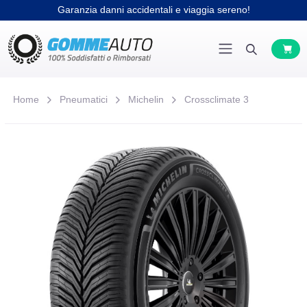
Garanzia danni accidentali e viaggia sereno!
Home
Pneumatici
Michelin
Crossclimate 3