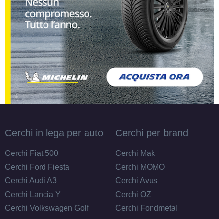
195/55 R16 91V M+S EV
FR XL
Disponibile
205/60 R16 96H M+S EV
XL
Disponibile
Cerchi in lega per auto
Cerchi per brand
205/60 R16 96V M+S EV
Cerchi Fiat 500
Cerchi Mak
XL
Disponibile
Cerchi Ford Fiesta
Cerchi MOMO
Cerchi Audi A3
Cerchi Avus
Cerchi Lancia Y
Cerchi OZ
195/60 R16 93H M+S EV
Cerchi Volkswagen Golf
Cerchi Fondmetal