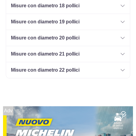
Misure con diametro 18 pollici
205/55 R16 94V M+S EV
XL
Disponibile
Misure con diametro 19 pollici
Misure con diametro 20 pollici
195/55 R16 87H M+S EV
FR
Disponibile
Misure con diametro 21 pollici
Misure con diametro 22 pollici
195/55 R16 87V M+S EV
FR
Disponibile
Adv
205/60 R16 92H M+S EV
Disponibile