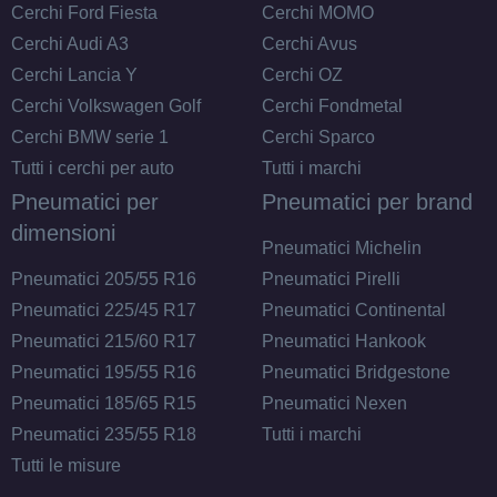
Disponibile
Cerchi Ford Fiesta
Cerchi MOMO
Cerchi Audi A3
Cerchi Avus
Cerchi Lancia Y
Cerchi OZ
195/60 R16 93H M+S EV
Cerchi Volkswagen Golf
Cerchi Fondmetal
XL
Disponibile
Cerchi BMW serie 1
Cerchi Sparco
Tutti i cerchi per auto
Tutti i marchi
Pneumatici per
Pneumatici per brand
dimensioni
205/50 R16 87Y M+S EV
Pneumatici Michelin
FR
Disponibile
Pneumatici 205/55 R16
Pneumatici Pirelli
Pneumatici 225/45 R17
Pneumatici Continental
Pneumatici 215/60 R17
Pneumatici Hankook
195/65 R16 92V M+S EV
Pneumatici 195/55 R16
Pneumatici Bridgestone
Disponibile
Pneumatici 185/65 R15
Pneumatici Nexen
Pneumatici 235/55 R18
Tutti i marchi
Tutti le misure