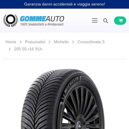
Garanzia danni accidentali e viaggia sereno!
Home
Pneumatici
Michelin
Crossclimate 3
205 55 r16 91h