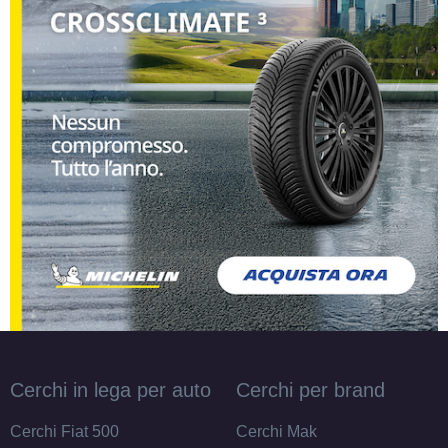
195/55 R16 91H M+S EV
XL
Disponibile
205/60 R16 96H M+S EV
XL
Disponibile
195/55 R16 91V M+S EV
FR XL
Disponibile
Cerchi in lega per auto
Cerchi per brand
205/60 R16 96V M+S EV
Cerchi Fiat 500
Cerchi Mak
XL