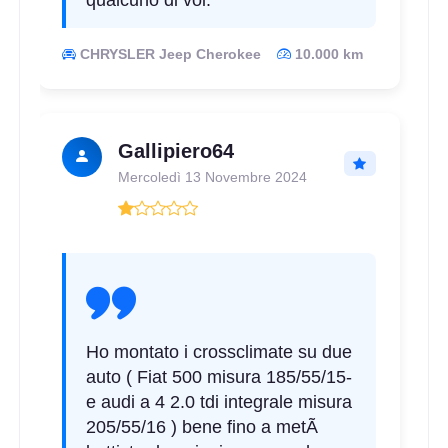
qualcuno di voi.
CHRYSLER Jeep Cherokee
10.000 km
C
A
68
db
Gallipiero64
Mercoledì 13 Novembre 2024
C
A
68
db
Ho montato i crossclimate su due
auto ( Fiat 500 misura 185/55/15-
e audi a 4 2.0 tdi integrale misura
205/55/16 ) bene fino a metÃ