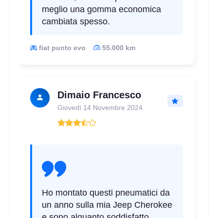
meglio una gomma economica
cambiata spesso.
fiat punto evo
55.000 km
C
A
68
db
Dimaio Francesco
Giovedì 14 Novembre 2024
C
A
68
db
Ho montato questi pneumatici da
un anno sulla mia Jeep Cherokee
e sono alquanto soddisfatto.