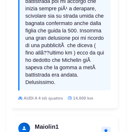
battistrada poi mi accorgo che
inizia sempre piÃ¹ a derapare,
C
A
68
db
scivolare sia su strada umida che
bagnata confermato anche dalla
figlia che guida la 500. Insomma
una gran delusione poi mi ricordo
di una pubblicitÃ che diceva (
fino allâ??ultimo km ) ecco da qui
ho dedotto che Michelin giÃ
sapeva che la gomma a metÃ
battistrada era andata.
Delusissimo.
AUDI A 4 tdi quattro
14.000 km
Maiolin1