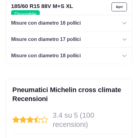
185/60 R15 88V M+S XL
Disponibile
Misure con diametro 16 pollici
Misure con diametro 17 pollici
205/65 R15 99V M+S XL
Disponibile
Misure con diametro 18 pollici
185/55 R15 86h M+S XL
Disponibile
Pneumatici Michelin cross climate
Recensioni
3.4 su 5 (100
195/55 R15 89V M+S XL
recensioni)
Disponibile