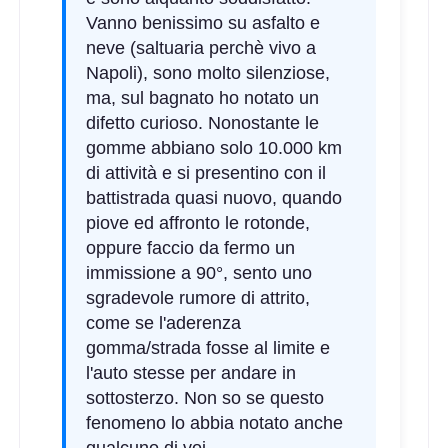
Vanno benissimo su asfalto e
neve (saltuaria perchè vivo a
Napoli), sono molto silenziose,
ma, sul bagnato ho notato un
difetto curioso. Nonostante le
C
A
68
db
gomme abbiano solo 10.000 km
di attività e si presentino con il
battistrada quasi nuovo, quando
piove ed affronto le rotonde,
oppure faccio da fermo un
immissione a 90°, sento uno
sgradevole rumore di attrito,
come se l'aderenza
B
A
68
db
gomma/strada fosse al limite e
l'auto stesse per andare in
sottosterzo. Non so se questo
fenomeno lo abbia notato anche