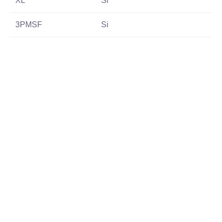
XL
Si
3PMSF
Si