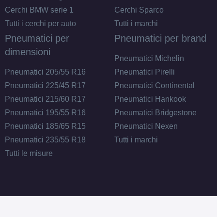
Cerchi BMW serie 1
Cerchi Sparco
Tutti i cerchi per auto
Tutti i marchi
Pneumatici per
Pneumatici per brand
dimensioni
Pneumatici Michelin
Pneumatici 205/55 R16
Pneumatici Pirelli
Pneumatici 225/45 R17
Pneumatici Continental
Pneumatici 215/60 R17
Pneumatici Hankook
Pneumatici 195/55 R16
Pneumatici Bridgestone
Pneumatici 185/65 R15
Pneumatici Nexen
Pneumatici 235/55 R18
Tutti i marchi
Tutti le misure