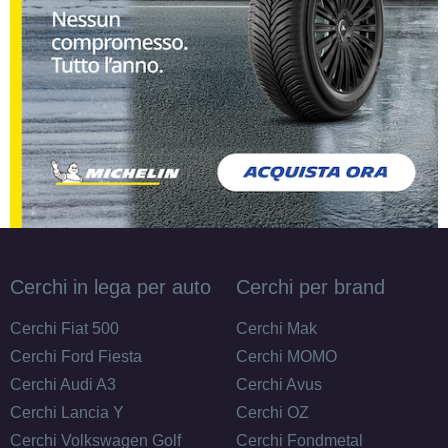
Cerchi in lega per auto
Cerchi per brand
Cerchi Fiat 500
Cerchi Mak
Cerchi Ford Fiesta
Cerchi MOMO
Cerchi Audi A3
Cerchi Avus
Cerchi Lancia Y
Cerchi OZ
Cerchi Volkswagen Golf
Cerchi Fondmetal