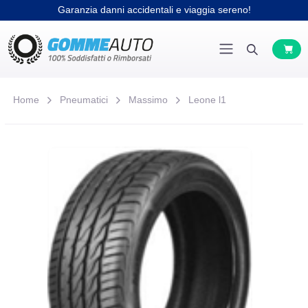
Garanzia danni accidentali e viaggia sereno!
Home
Pneumatici
Massimo
Leone l1