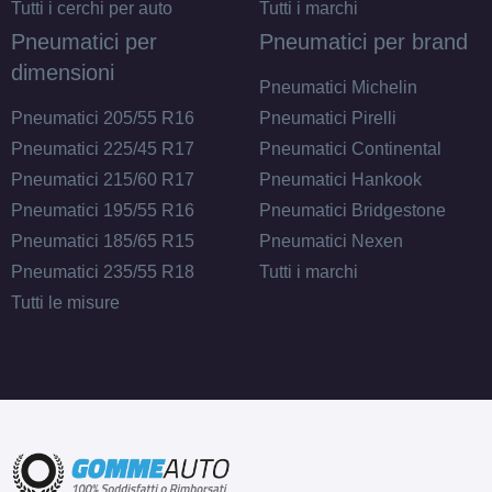
Tutti i cerchi per auto
Tutti i marchi
Pneumatici per
Pneumatici per brand
dimensioni
Pneumatici Michelin
Pneumatici 205/55 R16
Pneumatici Pirelli
Pneumatici 225/45 R17
Pneumatici Continental
Pneumatici 215/60 R17
Pneumatici Hankook
Pneumatici 195/55 R16
Pneumatici Bridgestone
Pneumatici 185/65 R15
Pneumatici Nexen
Pneumatici 235/55 R18
Tutti i marchi
Tutti le misure