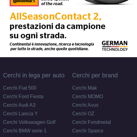
Cerchi in lega per auto
Cerchi per brand
Cerchi Fiat 500
Cerchi Mak
Cerchi Ford Fiesta
Cerchi MOMO
Cerchi Audi A3
Cerchi Avus
Cerchi Lancia Y
Cerchi OZ
Cerchi Volkswagen Golf
Cerchi Fondmetal
Cerchi BMW serie 1
Cerchi Sparco