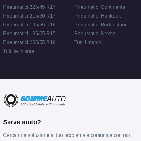
Pneumatici 225/45 R17
Pneumatici Continental
Pneumatici 215/60 R17
Pneumatici Hankook
Pneumatici 195/55 R16
Pneumatici Bridgestone
Pneumatici 185/65 R15
Pneumatici Nexen
Pneumatici 235/55 R18
Tutti i marchi
Tutti le misure
Serve aiuto?
Cerca una soluzione al tuo problema e comunica con noi