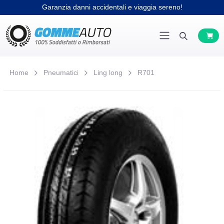
Garanzia danni accidentali e viaggia sereno!
Home
Pneumatici
Ling long
R701