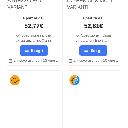
ATREZZO ECO
iGREEN All Season
VARIANTI
VARIANTI
a partire da
a partire da
52,77€
52,81€
Spedizione inclusa
Spedizione inclusa
garanzia fino 3 anni
garanzia fino 3 anni
Scegli
Scegli
Li riceverai entro il 13 Agosto
Li riceverai entro il 10 Agosto