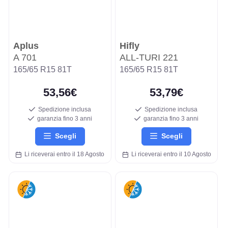
Aplus
Hifly
A 701
ALL-TURI 221
165/65 R15 81T
165/65 R15 81T
53,56€
53,79€
Spedizione inclusa
Spedizione inclusa
garanzia fino 3 anni
garanzia fino 3 anni
Scegli
Scegli
Li riceverai entro il 18 Agosto
Li riceverai entro il 10 Agosto