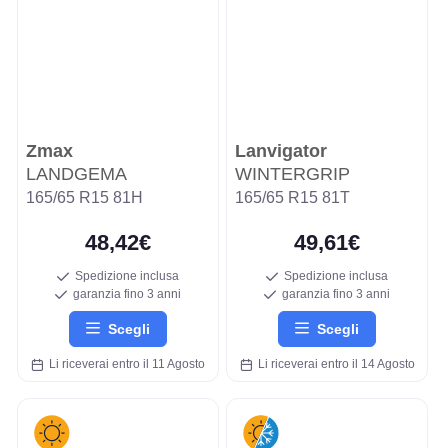
Zmax
Lanvigator
LANDGEMA
WINTERGRIP
165/65 R15 81H
165/65 R15 81T
48,42€
49,61€
Spedizione inclusa
Spedizione inclusa
garanzia fino 3 anni
garanzia fino 3 anni
Scegli
Scegli
Li riceverai entro il 11 Agosto
Li riceverai entro il 14 Agosto