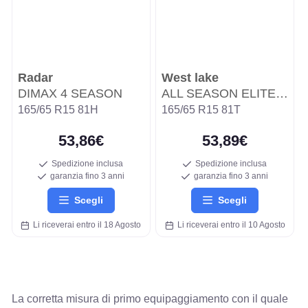
Radar
West lake
DIMAX 4 SEASON
ALL SEASON ELITE Z-401
165/65 R15 81H
165/65 R15 81T
53,86€
53,89€
Spedizione inclusa
Spedizione inclusa
garanzia fino 3 anni
garanzia fino 3 anni
Scegli
Scegli
Li riceverai entro il 18 Agosto
Li riceverai entro il 10 Agosto
La corretta misura di primo equipaggiamento con il quale