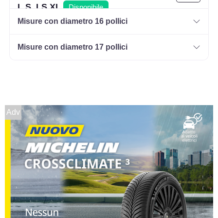
L.S. LS XL
Disponibile
Misure con diametro 16 pollici
Misure con diametro 17 pollici
255/70 R15 108T M+S
Disponibile
235/75 R15 104S M+S
Adv
6PR BSW
Disponibile
235/75 R15 109T M+S
Disponibile
265/70 R15 112T M+S