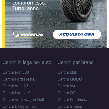
L.S. LS
Disponibile
10.5/31 R15 109R M+S
Disponibile
Cerchi in lega per auto
Cerchi per brand
Cerchi Fiat 500
Cerchi Mak
Cerchi Ford Fiesta
Cerchi MOMO
Cerchi Audi A3
Cerchi Avus
Cerchi Lancia Y
Cerchi OZ
Cerchi Volkswagen Golf
Cerchi Fondmetal
Cerchi BMW serie 1
Cerchi Sparco