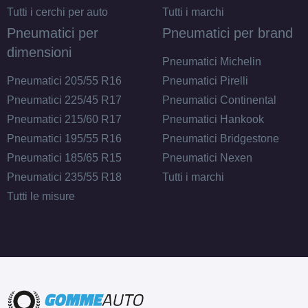
Tutti i cerchi per auto
Tutti i marchi
Pneumatici per
Pneumatici per brand
dimensioni
Pneumatici Michelin
Pneumatici 205/55 R16
Pneumatici Pirelli
Pneumatici 225/45 R17
Pneumatici Continental
Pneumatici 215/60 R17
Pneumatici Hankook
Pneumatici 195/55 R16
Pneumatici Bridgestone
Pneumatici 185/65 R15
Pneumatici Nexen
Pneumatici 235/55 R18
Tutti i marchi
Tutti le misure