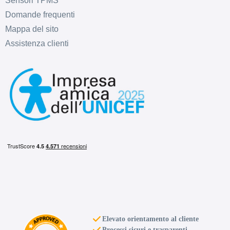
Sensori TPMS
Domande frequenti
Mappa del sito
C
C
72
Assistenza clienti
db
C
C
73
db
Elevato orientamento al cliente
Processi sicuri e trasparenti