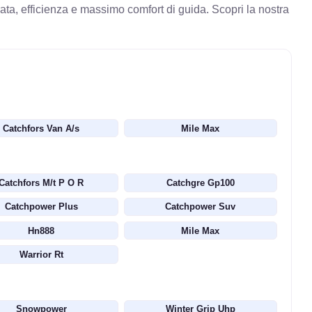
ta, efficienza e massimo comfort di guida. Scopri la nostra
Catchfors Van A/s
Mile Max
Catchfors M/t P O R
Catchgre Gp100
Catchpower Plus
Catchpower Suv
Hn888
Mile Max
Warrior Rt
Snowpower
Winter Grip Uhp