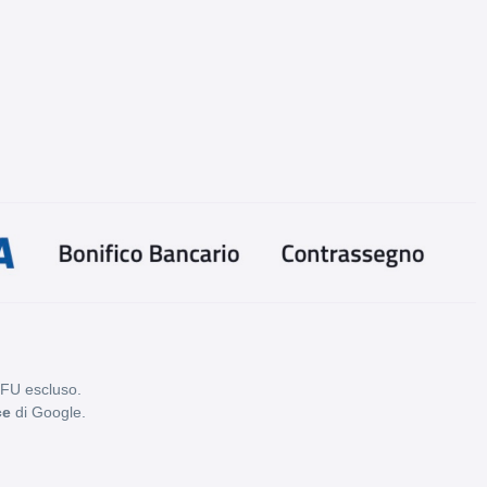
PFU escluso.
ce
di Google.