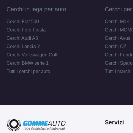
Cerchi in lega per auto
Cerchi per
Cerchi Fiat 500
Cerchi Mak
Cerchi Ford Fiesta
Cerchi MOM
Cerchi Audi A3
Cerchi Avus
Cerchi Lancia Y
Cerchi OZ
Cerchi Volkswagen Golf
Cerchi Fond
Cerchi BMW serie 1
Cerchi Sparc
Tutti i cerchi per auto
Tutti i marchi
Servizi