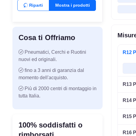
Riparti
Mostra i prodotti
Misur
Cosa ti Offriamo
Pneumatici, Cerchi e Ruotini
R12 P
nuovi ed originali.
fino a 3 anni di garanzia dal
momento dell'acquisto.
R13 P
Più di 2000 centri di montaggio in
tutta Italia.
R14 P
R15 P
100% soddisfatti o
R16 P
rimborsati.