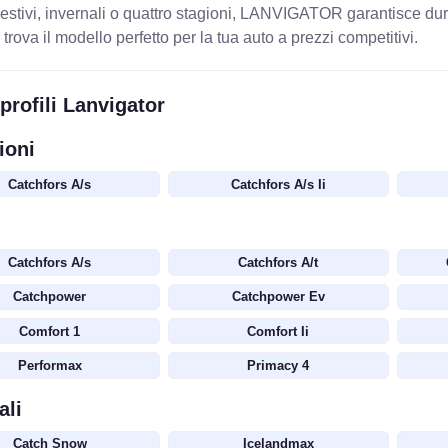
estivi, invernali o quattro stagioni, LANVIGATOR garantisce dura
trova il modello perfetto per la tua auto a prezzi competitivi.
i profili Lanvigator
ioni
Catchfors A/s
Catchfors A/s Ii
Catchfors A/s
Catchfors A/t
Catchpower
Catchpower Ev
Comfort 1
Comfort Ii
Performax
Primacy 4
ali
Catch Snow
Icelandmax