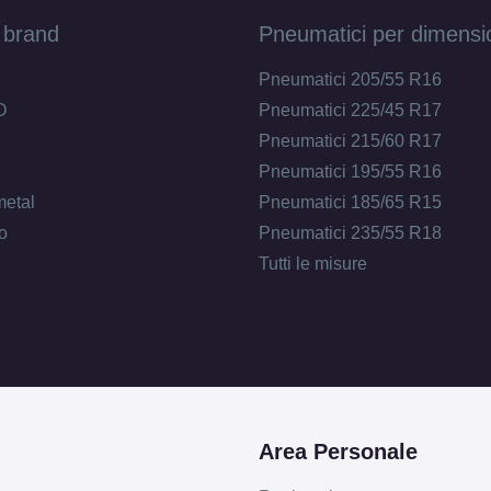
 brand
Pneumatici per dimensi
Pneumatici 205/55 R16
O
Pneumatici 225/45 R17
Pneumatici 215/60 R17
Pneumatici 195/55 R16
metal
Pneumatici 185/65 R15
o
Pneumatici 235/55 R18
Tutti le misure
Area Personale