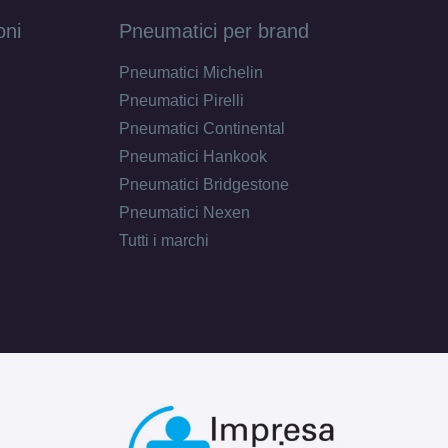
oni
Pneumatici per brand
Pneumatici Michelin
Pneumatici Pirelli
Pneumatici Continental
Pneumatici Hankook
Pneumatici Bridgestone
Pneumatici Nexen
Tutti i marchi