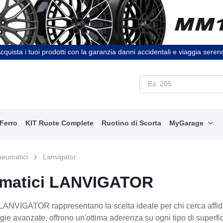
cquista i tuoi prodotti con la garanzia danni accidentali e viaggia seren
 Ferro
KIT Ruote Complete
Ruotino di Scorta
MyGarage
neumatici
Lanvigator
matici LANVIGATOR
NVIGATOR rappresentano la scelta ideale per chi cerca affidabil
gie avanzate, offrono un'ottima aderenza su ogni tipo di superfic