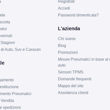
a
Registrati
Accedi
ete
Password dimenticata?
 scorta
L'azienda
tivi
vernali
Chi siamo
 Stagioni
Blog
li di Auto, Suv e Caravan
Promozioni
Misure Pneumatici in base al 
le
auto
Sensori TPMS
Domande frequenti
agamento
Mappa del sito
estituzione
Assistenza clienti
imento Pneumatici
 Vendita
e spedizioni