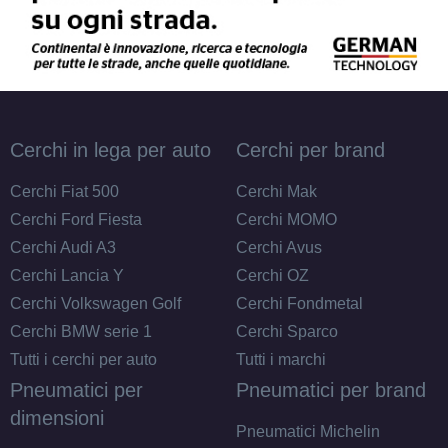
Cerchi in lega per auto
Cerchi per brand
Cerchi Fiat 500
Cerchi Mak
Cerchi Ford Fiesta
Cerchi MOMO
Cerchi Audi A3
Cerchi Avus
Cerchi Lancia Y
Cerchi OZ
Cerchi Volkswagen Golf
Cerchi Fondmetal
Cerchi BMW serie 1
Cerchi Sparco
Tutti i cerchi per auto
Tutti i marchi
Pneumatici per
Pneumatici per brand
dimensioni
Pneumatici Michelin