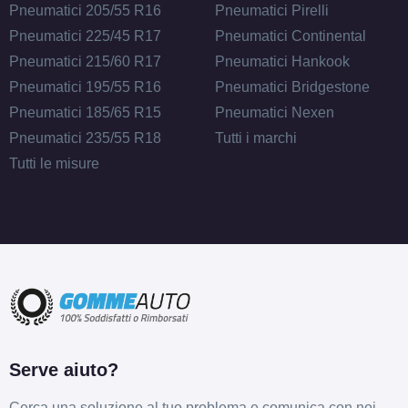
Pneumatici 205/55 R16
Pneumatici Pirelli
Pneumatici 225/45 R17
Pneumatici Continental
Pneumatici 215/60 R17
Pneumatici Hankook
Pneumatici 195/55 R16
Pneumatici Bridgestone
Pneumatici 185/65 R15
Pneumatici Nexen
Pneumatici 235/55 R18
Tutti i marchi
Tutti le misure
Serve aiuto?
Cerca una soluzione al tuo problema e comunica con noi