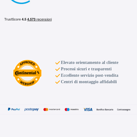
Elevato orientamento al cliente
Processi sicuri e trasparenti
Eccellente servizio post-vendita
Centri di montaggio affidabili