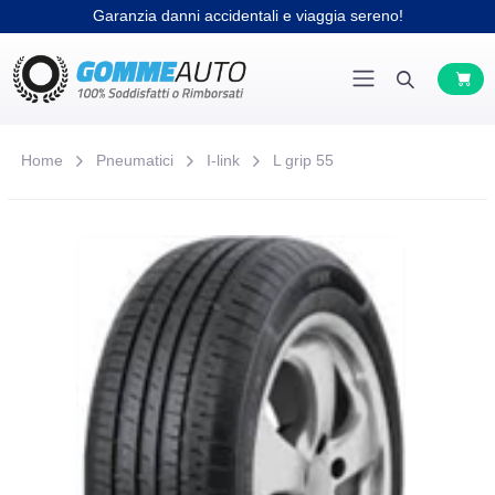
Garanzia danni accidentali e viaggia sereno!
Home
Pneumatici
I-link
L grip 55