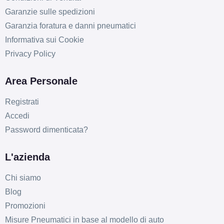
Garanzie sulle spedizioni
Garanzia foratura e danni pneumatici
D
C
67
db
Informativa sui Cookie
Privacy Policy
Area Personale
Registrati
Accedi
Password dimenticata?
D
C
67
db
L'azienda
Chi siamo
Blog
Promozioni
Misure Pneumatici in base al modello di auto