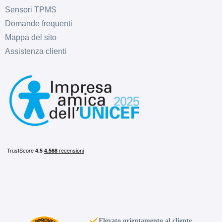
Sensori TPMS
D
C
67
db
Domande frequenti
Mappa del sito
Assistenza clienti
C
C
67
db
Elevato orientamento al cliente