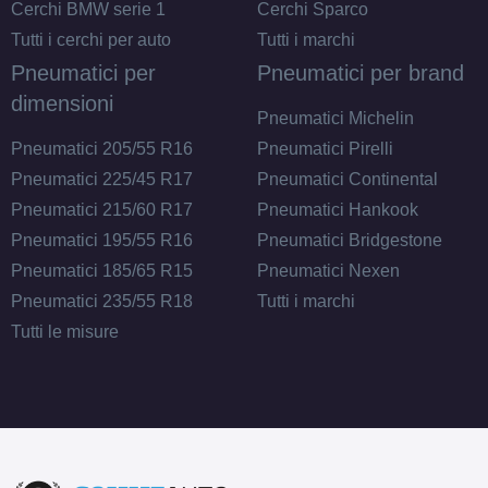
Cerchi BMW serie 1
Cerchi Sparco
Tutti i cerchi per auto
Tutti i marchi
Pneumatici per
Pneumatici per brand
dimensioni
Pneumatici Michelin
Pneumatici 205/55 R16
Pneumatici Pirelli
Pneumatici 225/45 R17
Pneumatici Continental
Pneumatici 215/60 R17
Pneumatici Hankook
Pneumatici 195/55 R16
Pneumatici Bridgestone
Pneumatici 185/65 R15
Pneumatici Nexen
Pneumatici 235/55 R18
Tutti i marchi
Tutti le misure