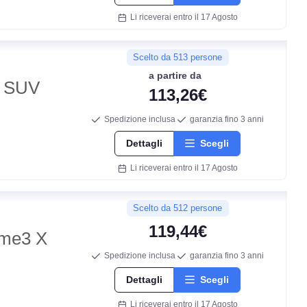
B
Li riceverai entro il 17 Agosto
72
db
Scelto da 513 persone
a partire da
S SUV
113,26€
Spedizione inclusa
garanzia fino 3 anni
Dettagli
Scegli
Li riceverai entro il 17 Agosto
Scelto da 512 persone
C
119,44€
ime3 X
Spedizione inclusa
garanzia fino 3 anni
C
Dettagli
Scegli
70
db
Li riceverai entro il 17 Agosto