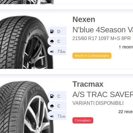
Nexen
N'blue 4Season V
215/60 R17 109T M+S 8PR
Anche in Contrassegno
Tracmax
A/S TRAC SAVE
VARIANTI DISPONIBILI
Consigliato