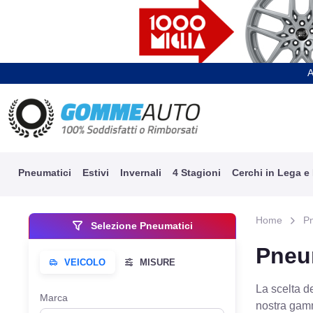
A
Pneumatici
Estivi
Invernali
4 Stagioni
Cerchi in Lega e
Home
P
Selezione Pneumatici
Pneu
La scelta d
Marca
nostra gam