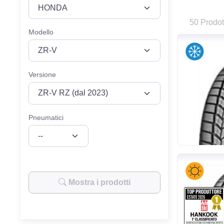
VEICOLO
MISURE
50 Prodot
Modello
Versione
Pneumatici
Mostra i prodotti