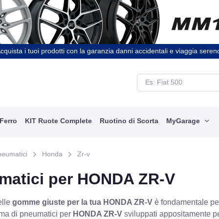
cquista i tuoi prodotti con la garanzia danni accidentali e viaggia seren
 Ferro
KIT Ruote Complete
Ruotino di Scorta
MyGarage
neumatici
Honda
Zr-v
matici per HONDA ZR-V
elle
gomme giuste per la tua HONDA ZR-V
è fondamentale per 
ma di pneumatici per
HONDA ZR-V
sviluppati appositamente per 