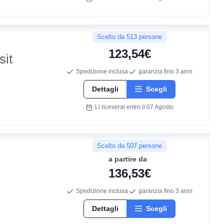
Scelto da 513 persone
123,54€
sit
Spedizione inclusa
garanzia fino 3 anni
Dettagli
Scegli
Li riceverai entro il 07 Agosto
D
D
Scelto da 507 persone
a partire da
136,53€
71
db
Spedizione inclusa
garanzia fino 3 anni
Dettagli
Scegli