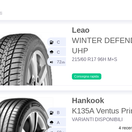
ti
Leao
WINTER DEFEN
UHP
215/60 R17 96H M+S
Consegna rapida
Hankook
K135A Ventus Pr
VARIANTI DISPONIBILI