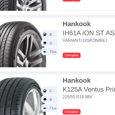
Hankook
IH61A iON ST A
VARIANTI DISPONIBILI
Consigliato
Hankook
K125A Ventus Pr
225/55 R18 98V
Consigliato