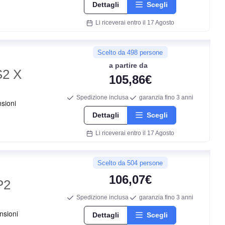
Dettagli
Scegli
Li riceverai entro il 17 Agosto
C
Scelto da 498 persone
a partire da
C
S2 X
105,86€
Spedizione inclusa
garanzia fino 3 anni
72
db
Dettagli
Scegli
Li riceverai entro il 17 Agosto
Scelto da 504 persone
106,07€
P2
Spedizione inclusa
garanzia fino 3 anni
Dettagli
Scegli