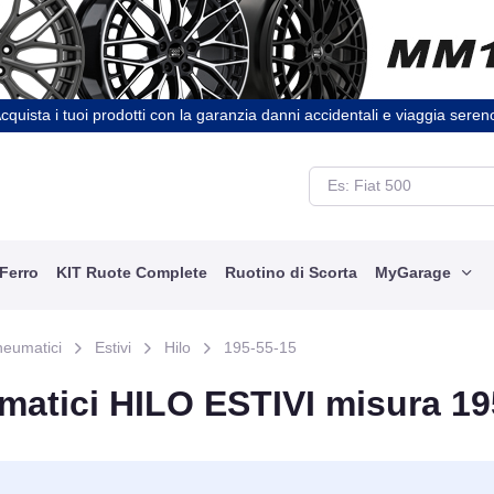
cquista i tuoi prodotti con la garanzia danni accidentali e viaggia seren
 Ferro
KIT Ruote Complete
Ruotino di Scorta
MyGarage
neumatici
Estivi
Hilo
195-55-15
matici HILO ESTIVI misura 19