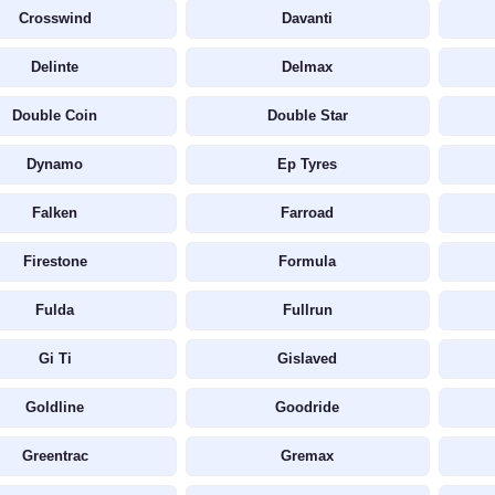
Crosswind
Davanti
Delinte
Delmax
Double Coin
Double Star
Dynamo
Ep Tyres
Falken
Farroad
Firestone
Formula
Fulda
Fullrun
Gi Ti
Gislaved
Goldline
Goodride
Greentrac
Gremax