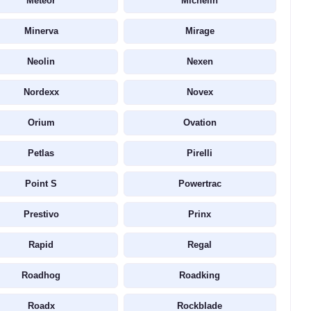
Meteor
Michelin
Minerva
Mirage
Neolin
Nexen
Nordexx
Novex
Orium
Ovation
Petlas
Pirelli
Point S
Powertrac
Prestivo
Prinx
Rapid
Regal
Roadhog
Roadking
Roadx
Rockblade