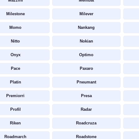
Mazzini
Membat
Milestone
Milever
Momo
Nankang
Nitto
Nokian
Onyx
Optimo
Pace
Paxaro
Platin
Pneumant
Premiorri
Presa
Profil
Radar
Riken
Roadcruza
Roadmarch
Roadstone