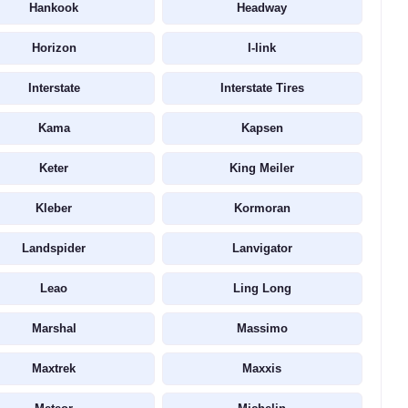
Hankook
Headway
Horizon
I-link
Interstate
Interstate Tires
Kama
Kapsen
Keter
King Meiler
Kleber
Kormoran
Landspider
Lanvigator
Leao
Ling Long
Marshal
Massimo
Maxtrek
Maxxis