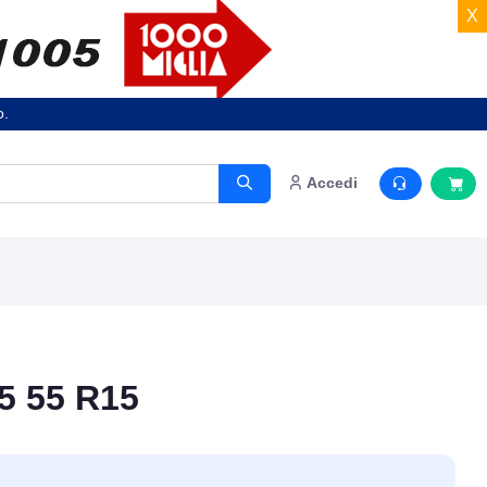
X
o.
Accedi
5 55 R15