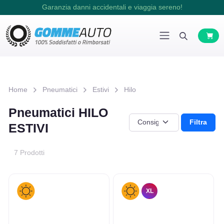
Garanzia danni accidentali e viaggia sereno!
Home
Pneumatici
Estivi
Hilo
Pneumatici HILO
Filtra
ESTIVI
7 Prodotti
XL