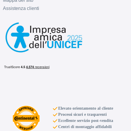
Mappa del sito
Assistenza clienti
D
B
70
db
C
B
70
db
Elevato orientamento al cliente
Processi sicuri e trasparenti
Eccellente servizio post-vendita
Centri di montaggio affidabili