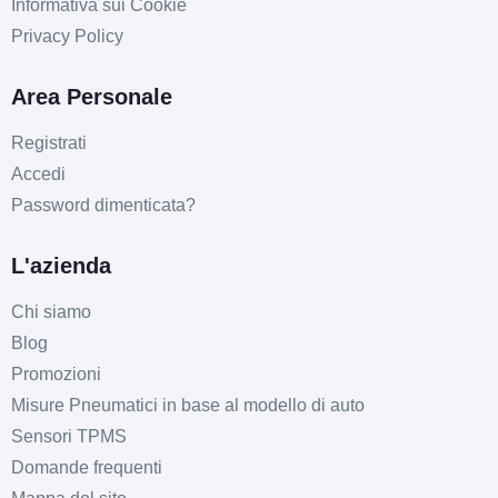
Informativa sui Cookie
Privacy Policy
Area Personale
Registrati
Accedi
D
B
70
db
Password dimenticata?
L'azienda
Chi siamo
Blog
Promozioni
D
B
70
db
Misure Pneumatici in base al modello di auto
Sensori TPMS
Domande frequenti