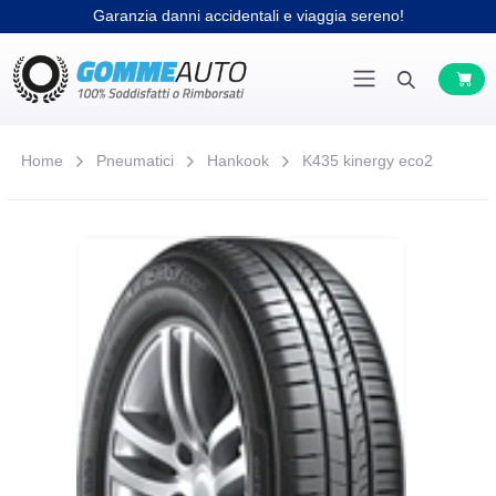
Garanzia danni accidentali e viaggia sereno!
Home
Pneumatici
Hankook
K435 kinergy eco2