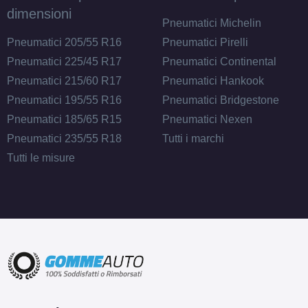
175/70 R13 82H B
dimensioni
Pneumatici Michelin
Disponibile
Pneumatici 205/55 R16
Pneumatici Pirelli
Pneumatici 225/45 R17
Pneumatici Continental
Pneumatici 215/60 R17
Pneumatici Hankook
175/70 R13 82H
Pneumatici 195/55 R16
Pneumatici Bridgestone
Disponibile
Pneumatici 185/65 R15
Pneumatici Nexen
Pneumatici 235/55 R18
Tutti i marchi
Tutti le misure
185/70 R13 86T
Disponibile
155/65 R13 73T ECO
Disponibile