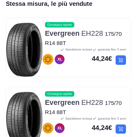
Stessa misura, le più vendute
Consegna rapida
Evergreen
EH228
175/70
R14 88T
Spedizione inclusa
garanzia fino 3 anni
44,24€
XL
Consegna rapida
Evergreen
EH228
175/70
R14 88T
Spedizione inclusa
garanzia fino 3 anni
44,24€
XL