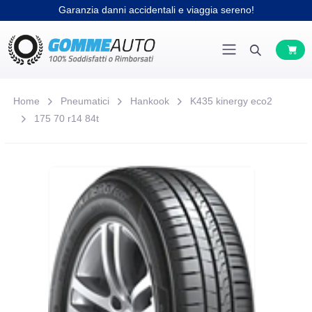
Garanzia danni accidentali e viaggia sereno!
Home
Pneumatici
Hankook
K435 kinergy eco2
175 70 r14 84t