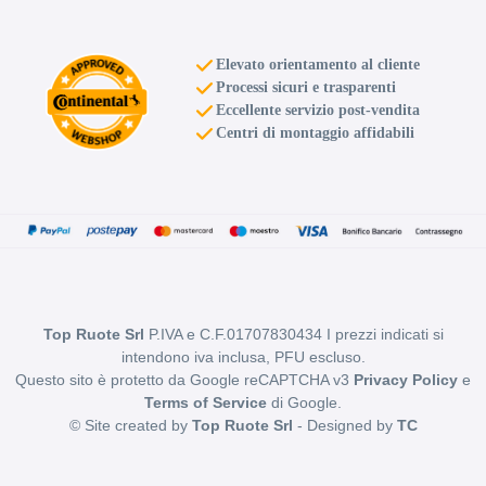
Elevato orientamento al cliente
Processi sicuri e trasparenti
D
B
70
db
Eccellente servizio post-vendita
Centri di montaggio affidabili
D
B
70
db
Top Ruote Srl
P.IVA e C.F.01707830434 I prezzi indicati si
intendono iva inclusa, PFU escluso.
Questo sito è protetto da Google reCAPTCHA v3
Privacy Policy
e
Terms of Service
di Google.
© Site created by
Top Ruote Srl
- Designed by
TC