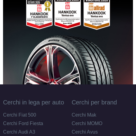
Disponibile
165/70 R13 79T
Disponibile
165/80 R13 83T
Disponibile
Cerchi in lega per auto
Cerchi per brand
165/70 R13 79T
Cerchi Fiat 500
Cerchi Mak
Disponibile
Cerchi Ford Fiesta
Cerchi MOMO
Cerchi Audi A3
Cerchi Avus