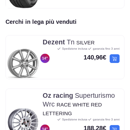
Cerchi in lega più venduti
Dezent
Tn
SILVER
Spedizione inclusa
garanzia fino 3 anni
140,96€
14"
Oz racing
Superturismo
Wrc
RACE WHITE RED
LETTERING
Spedizione inclusa
garanzia fino 3 anni
188,28€
14"