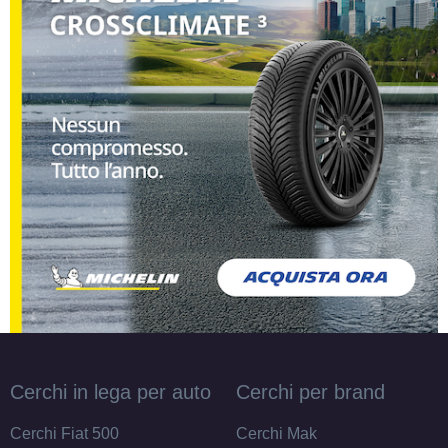
165/65 R13 77T
Disponibile
175/70 R13 82T
Disponibile
165/70 R13 79T
Disponibile
Cerchi in lega per auto
Cerchi per brand
165/80 R13 83T
Cerchi Fiat 500
Cerchi Mak
Disponibile