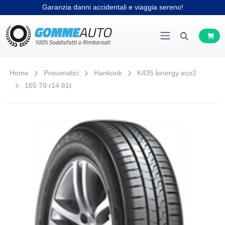
Garanzia danni accidentali e viaggia sereno!
Home
Pneumatici
Hankook
K435 kinergy eco2
165 70 r14 81t