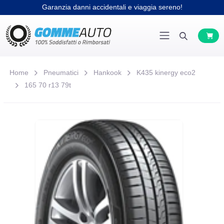
Garanzia danni accidentali e viaggia sereno!
Home
Pneumatici
Hankook
K435 kinergy eco2
165 70 r13 79t