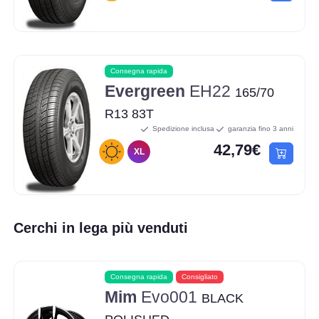
Consegna rapida
Evergreen
EH22
165/70
R13 83T
Spedizione inclusa
garanzia fino 3 anni
42,79€
XL
Cerchi in lega più venduti
Consegna rapida
Consigliato
Mim
Evo001
BLACK