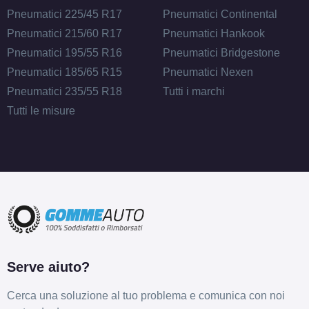
Pneumatici 225/45 R17
Pneumatici Continental
Pneumatici 215/60 R17
Pneumatici Hankook
175/70 R13 82H
Pneumatici 195/55 R16
Pneumatici Bridgestone
Disponibile
Pneumatici 185/65 R15
Pneumatici Nexen
Pneumatici 235/55 R18
Tutti i marchi
Tutti le misure
185/70 R13 86T
Disponibile
175/70 R13 82T B
Disponibile
Serve aiuto?
155/65 R13 73T ECO
Cerca una soluzione al tuo problema e comunica con noi