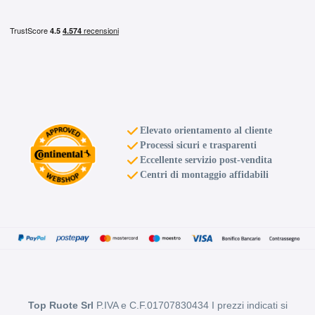
Elevato orientamento al cliente
D
B
70
db
Processi sicuri e trasparenti
Eccellente servizio post-vendita
Centri di montaggio affidabili
D
B
70
db
Top Ruote Srl
P.IVA e C.F.01707830434 I prezzi indicati si