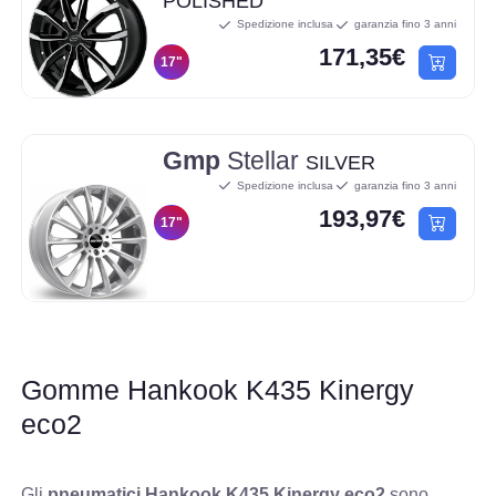
POLISHED
Spedizione inclusa
garanzia fino 3 anni
171,35€
17"
Gmp
Stellar
SILVER
Spedizione inclusa
garanzia fino 3 anni
193,97€
17"
Gomme Hankook K435 Kinergy
eco2
Gli
pneumatici Hankook K435 Kinergy eco2
sono