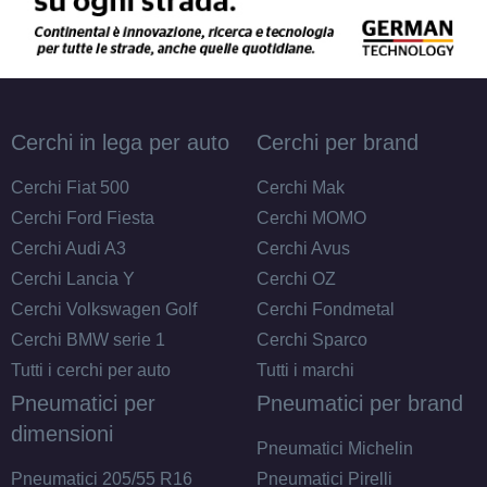
165/80 R13 83T
Disponibile
Cerchi in lega per auto
Cerchi per brand
165/70 R13 79T
Cerchi Fiat 500
Cerchi Mak
Disponibile
Cerchi Ford Fiesta
Cerchi MOMO
Cerchi Audi A3
Cerchi Avus
Cerchi Lancia Y
Cerchi OZ
165/70 R13 79T
Cerchi Volkswagen Golf
Cerchi Fondmetal
Disponibile
Cerchi BMW serie 1
Cerchi Sparco
Tutti i cerchi per auto
Tutti i marchi
Pneumatici per
Pneumatici per brand
175/70 R13 82H B
dimensioni
Pneumatici Michelin
Disponibile
Pneumatici 205/55 R16
Pneumatici Pirelli