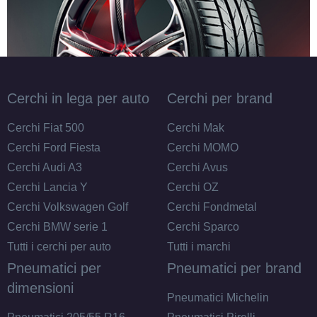
165/80 R13 83T
Disponibile
Cerchi in lega per auto
Cerchi per brand
165/70 R13 79T
Cerchi Fiat 500
Cerchi Mak
Disponibile
Cerchi Ford Fiesta
Cerchi MOMO
Cerchi Audi A3
Cerchi Avus
Cerchi Lancia Y
Cerchi OZ
165/70 R13 79T
Cerchi Volkswagen Golf
Cerchi Fondmetal
Disponibile
Cerchi BMW serie 1
Cerchi Sparco
Tutti i cerchi per auto
Tutti i marchi
Pneumatici per
Pneumatici per brand
175/70 R13 82H B
dimensioni
Pneumatici Michelin
Disponibile