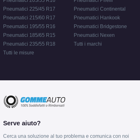
Pneumatici 205/55 R16
Pneumatici Pirelli
Pneumatici 225/45 R17
Pneumatici Continental
Pneumatici 215/60 R17
Pneumatici Hankook
175/70 R13 82H
Pneumatici 195/55 R16
Pneumatici Bridgestone
Disponibile
Pneumatici 185/65 R15
Pneumatici Nexen
Pneumatici 235/55 R18
Tutti i marchi
Tutti le misure
185/70 R13 86T
Disponibile
175/70 R13 82T B
Disponibile
Serve aiuto?
155/65 R13 73T ECO
Cerca una soluzione al tuo problema e comunica con noi