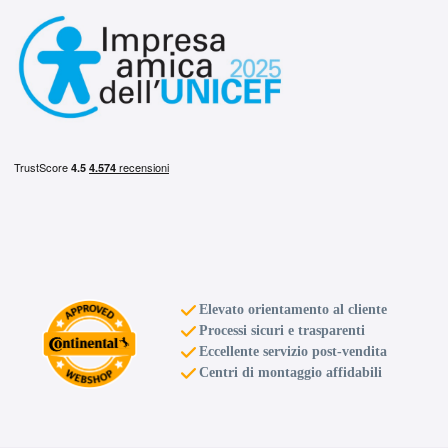
D
B
70
db
Elevato orientamento al cliente
Processi sicuri e trasparenti
Eccellente servizio post-vendita
Centri di montaggio affidabili
D
B
70
db