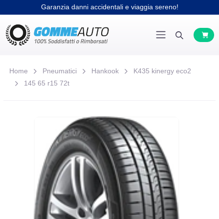
Garanzia danni accidentali e viaggia sereno!
Home
Pneumatici
Hankook
K435 kinergy eco2
145 65 r15 72t