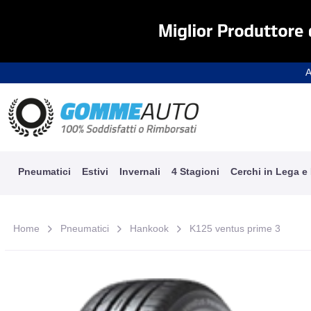
A
Pneumatici
Estivi
Invernali
4 Stagioni
Cerchi in Lega e
Home
Pneumatici
Hankook
K125 ventus prime 3