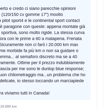
erto e credo ci siano parecchie opinioni
ive (120/150 cv gomme 17") moolto
pilot sport4 e le continental sport contact
 c'è paragone con queste: appena montate già
sportiva, sono molto rigide. La stessa curva
 ora con le prime a 60 a malapena. Frenata
p. Sicuramente non ci farò i 20.000 km max
omme morbide fa più km o non sa guidare o
nsomma... al semaforo discreto ma se a 40
ivamente. Ottime per il prezzo indubbiamente
a fascia per me sono le dunlop blue response;
 buon chilometraggio ma...un problema che ho
o delicate, io stesso toccando un marciapiede
 viviamo tutti in Canada!
10.000 km