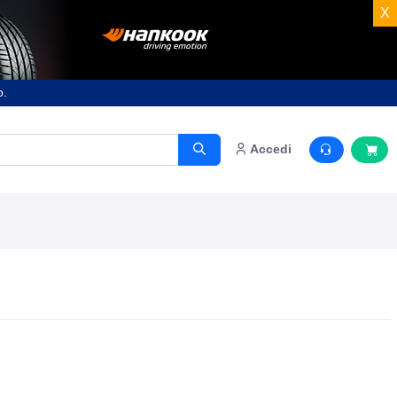
X
o.
Accedi