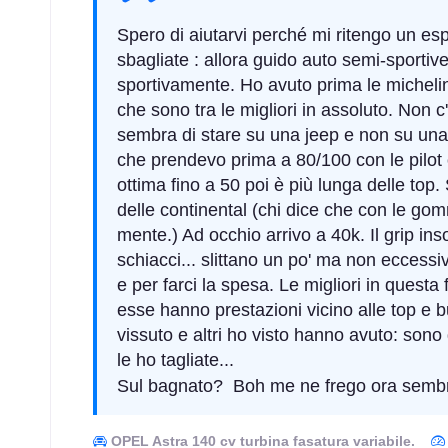
Spero di aiutarvi perché mi ritengo un esp
sbagliate : allora guido auto semi-sport
sportivamente. Ho avuto prima le michelin 
che sono tra le migliori in assoluto. Non
sembra di stare su una jeep e non su una 
che prendevo prima a 80/100 con le pilot
ottima fino a 50 poi è più lunga delle to
delle continental (chi dice che con le g
mente.) Ad occhio arrivo a 40k. Il grip i
schiacci... slittano un po' ma non eccess
e per farci la spesa. Le migliori in quest
esse hanno prestazioni vicino alle top e
vissuto e altri ho visto hanno avuto: son
le ho tagliate...
Sul bagnato? Boh me ne frego ora sembra
OPEL Astra 140 cv turbina fasatura variabile.