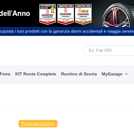
cquista i tuoi prodotti con la garanzia danni accidentali e viaggia seren
 Ferro
KIT Ruote Complete
Ruotino di Scorta
MyGarage
Pneumatico Estivo