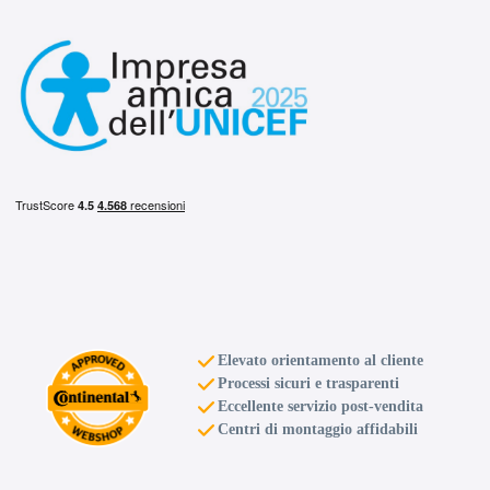
D
D
68
db
D
D
68
Elevato orientamento al cliente
db
Processi sicuri e trasparenti
Eccellente servizio post-vendita
Centri di montaggio affidabili