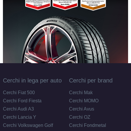
Cerchi in lega per auto
Cerchi per brand
Cerchi Fiat 500
Cerchi Mak
Cerchi Ford Fiesta
Cerchi MOMO
Cerchi Audi A3
Cerchi Avus
Cerchi Lancia Y
Cerchi OZ
Cerchi Volkswagen Golf
Cerchi Fondmetal