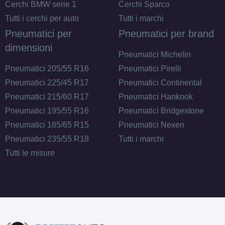
Cerchi BMW serie 1
Cerchi Sparco
Tutti i cerchi per auto
Tutti i marchi
Pneumatici per
Pneumatici per brand
dimensioni
Pneumatici Michelin
Pneumatici 205/55 R16
Pneumatici Pirelli
Pneumatici 225/45 R17
Pneumatici Continental
Pneumatici 215/60 R17
Pneumatici Hankook
Pneumatici 195/55 R16
Pneumatici Bridgestone
Pneumatici 185/65 R15
Pneumatici Nexen
Pneumatici 235/55 R18
Tutti i marchi
Tutti le misure