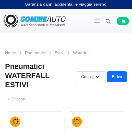
Garanzia danni accidentali e viaggia sereno!
Home
Pneumatici
Estivi
Waterfall
Pneumatici
WATERFALL
Filtra
ESTIVI
4 Prodotti