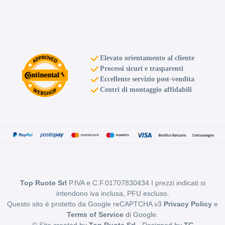
Elevato orientamento al cliente
Processi sicuri e trasparenti
Eccellente servizio post-vendita
Centri di montaggio affidabili
Top Ruote Srl
P.IVA e C.F.01707830434 I prezzi indicati si
intendono iva inclusa, PFU escluso.
Questo sito è protetto da Google reCAPTCHA v3
Privacy Policy
e
Terms of Service
di Google.
© Site created by
Top Ruote Srl
- Designed by
TC