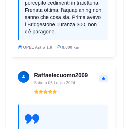
percepito cedimenti in traiettoria.
C
B
70
db
Frenata ottima, l'aquaplaning non
sanno che cosa sia. Prima avevo
i Bridgestone Turanza 300, non
c'è paragone.
OPEL Astra 1.6
8.000 km
C
A
70
db
Raffaelecuomo2009
Sabato 06 Luglio 2024