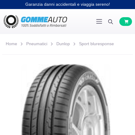
Garanzia danni accidentali e viaggia sereno!
Home
Pneumatici
Dunlop
Sport bluresponse