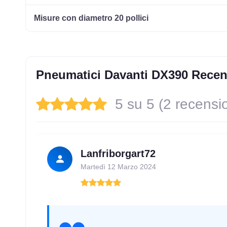
175/70 R14 84T M+S
Disponibile
Misure con diametro 20 pollici
165/70 R14 81T M+S
Disponibile
Pneumatici Davanti DX390 Recen
185/60 R14 82H M+S
Disponibile
5 su 5 (2 recensio
185/65 R14 86H M+S
Disponibile
Lanfriborgart72
Martedì 12 Marzo 2024