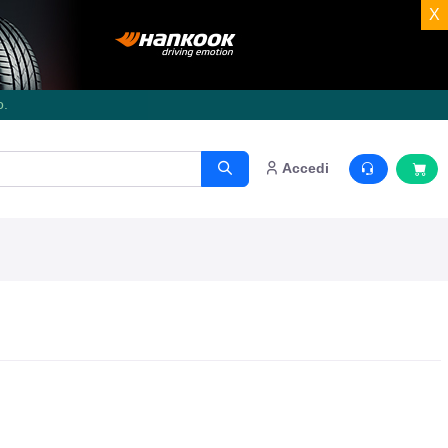
X
o.
Accedi