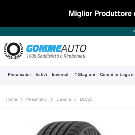
A
Pneumatici
Estivi
Invernali
4 Stagioni
Cerchi in Lega e
Home
Pneumatici
Davanti
Dx390