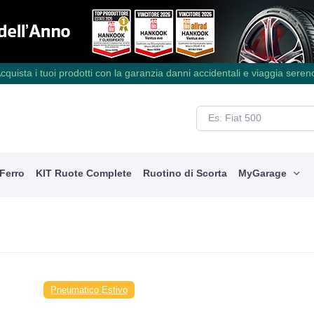
cquista i tuoi prodotti con la garanzia danni accidentali e viaggia seren
 Ferro
KIT Ruote Complete
Ruotino di Scorta
MyGarage
Pneumatico Estivo