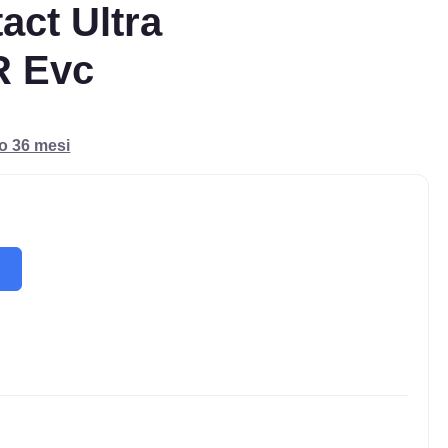
ct Ultra
R Evc
ro 36 mesi