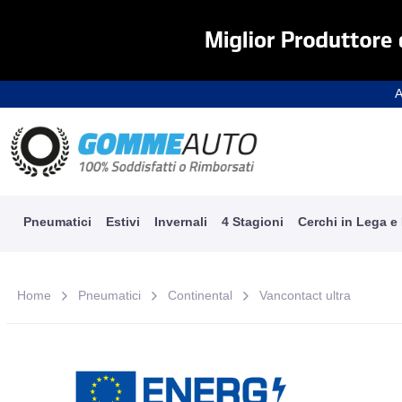
A
Pneumatici
Estivi
Invernali
4 Stagioni
Cerchi in Lega e
Home
Pneumatici
Continental
Vancontact ultra