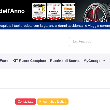
cquista i tuoi prodotti con la garanzia danni accidentali e viaggia seren
 Ferro
KIT Ruote Complete
Ruotino di Scorta
MyGarage
Consigliato
Pneumatico Estivo