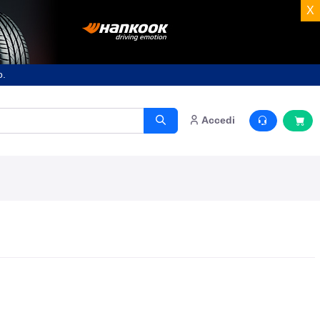
X
o.
Accedi