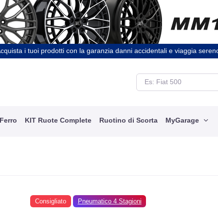
cquista i tuoi prodotti con la garanzia danni accidentali e viaggia seren
 Ferro
KIT Ruote Complete
Ruotino di Scorta
MyGarage
Consigliato
Pneumatico 4 Stagioni