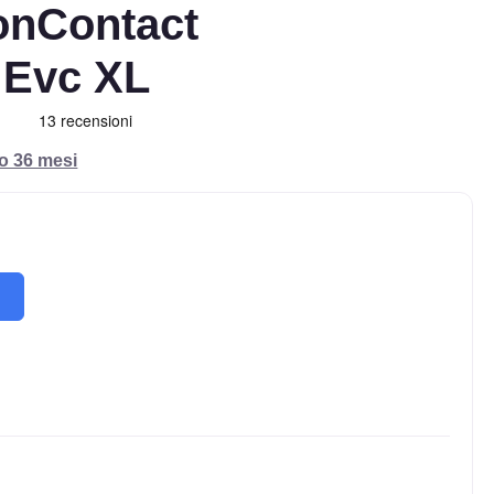
onContact
 Evc XL
ro 36 mesi