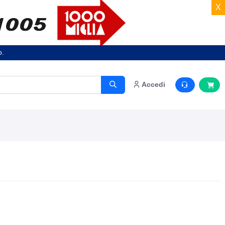
X
o.
Accedi