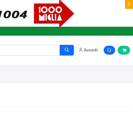
X
o.
Accedi