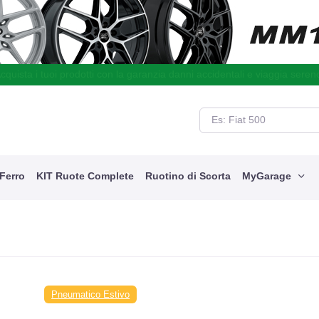
cquista i tuoi prodotti con la garanzia danni accidentali e viaggia seren
 Ferro
KIT Ruote Complete
Ruotino di Scorta
MyGarage
Pneumatico Estivo