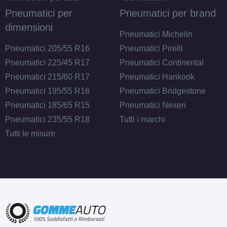
Pneumatici per
Pneumatici per brand
dimensioni
Pneumatici Michelin
Pneumatici 205/55 R16
Pneumatici Pirelli
Pneumatici 225/45 R17
Pneumatici Continental
Pneumatici 215/60 R17
Pneumatici Hankook
Pneumatici 195/55 R16
Pneumatici Bridgestone
Pneumatici 185/65 R15
Pneumatici Nexen
Pneumatici 235/55 R18
Tutti i marchi
Tutti le misure