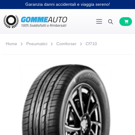
Garanzia danni accidentali e viaggia sereno!
Home
Pneumatici
Comforser
Cf710