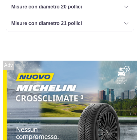
Misure con diametro 20 pollici
215/55 R16 97W
Disponibile
Misure con diametro 21 pollici
225/55 R16 99W
Disponibile
Adv
225/55 R16 95V XL
Disponibile
205/50 R16 87W
Disponibile