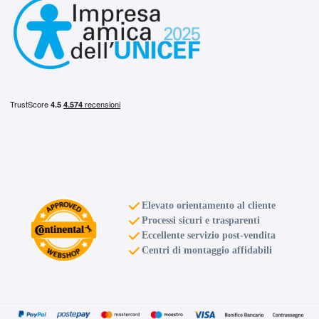
E
B
69
db
Elevato orientamento al cliente
Processi sicuri e trasparenti
Eccellente servizio post-vendita
Centri di montaggio affidabili
D
B
70
db