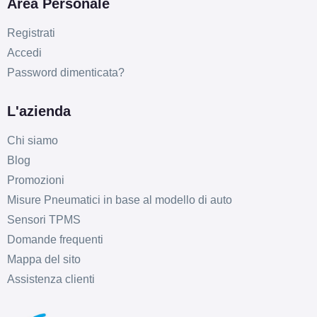
Area Personale
D
B
69
db
Registrati
Accedi
Password dimenticata?
L'azienda
Chi siamo
Blog
E
B
68
db
Promozioni
Misure Pneumatici in base al modello di auto
Sensori TPMS
Domande frequenti
Mappa del sito
Assistenza clienti
E
B
71
db