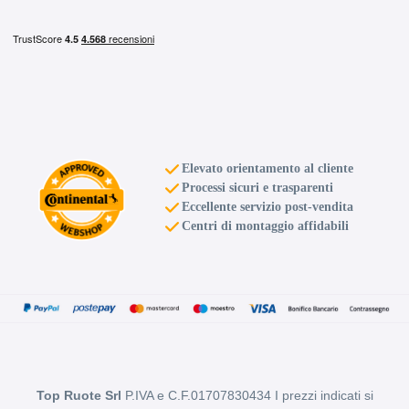
E
B
69
db
Elevato orientamento al cliente
Processi sicuri e trasparenti
Eccellente servizio post-vendita
Centri di montaggio affidabili
D
B
70
db
Top Ruote Srl
P.IVA e C.F.01707830434 I prezzi indicati si