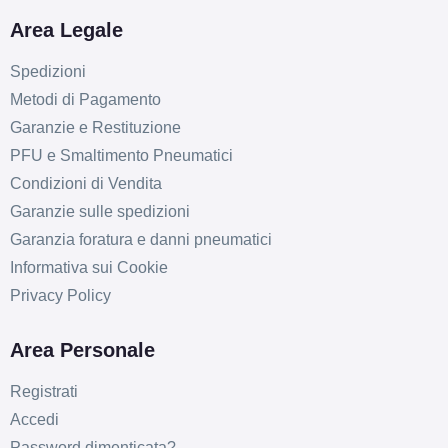
Area Legale
Spedizioni
Metodi di Pagamento
Garanzie e Restituzione
PFU e Smaltimento Pneumatici
Condizioni di Vendita
E
B
68
Garanzie sulle spedizioni
db
Garanzia foratura e danni pneumatici
Informativa sui Cookie
Privacy Policy
Area Personale
Registrati
D
B
69
db
Accedi
Password dimenticata?