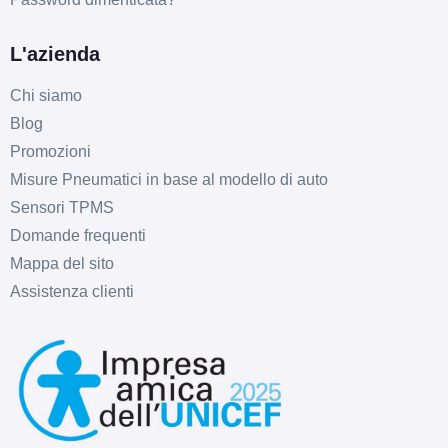
L'azienda
Chi siamo
Blog
Promozioni
E
B
68
db
Misure Pneumatici in base al modello di auto
Sensori TPMS
Domande frequenti
Mappa del sito
Assistenza clienti
E
B
71
db