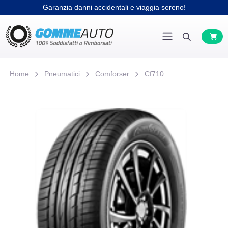
Garanzia danni accidentali e viaggia sereno!
Home
Pneumatici
Comforser
Cf710