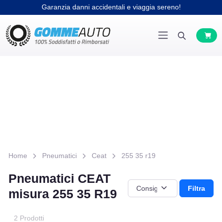
Garanzia danni accidentali e viaggia sereno!
Home
Pneumatici
Ceat
255 35 r19
Pneumatici CEAT
Filtra
misura 255 35 R19
2 Prodotti