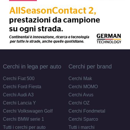
Cerchi in lega per auto
Cerchi per brand
Cerchi Fiat 500
Cerchi Mak
Cerchi Ford Fiesta
Cerchi MOMO
Cerchi Audi A3
Cerchi Avus
Cerchi Lancia Y
Cerchi OZ
Cerchi Volkswagen Golf
Cerchi Fondmetal
Cerchi BMW serie 1
Cerchi Sparco
Tutti i cerchi per auto
Tutti i marchi