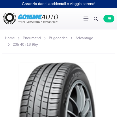
Garanzia danni accidentali e viaggia sereno!
Home
Pneumatici
Bf goodrich
Advantage
235 40 r18 95y