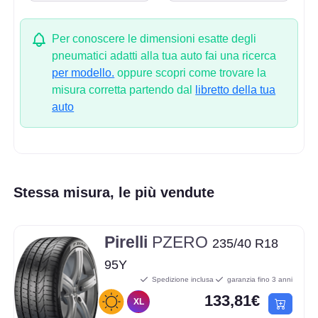
Per conoscere le dimensioni esatte degli
pneumatici adatti alla tua auto fai una ricerca
per modello.
oppure scopri come trovare la
misura corretta partendo dal
libretto della tua
auto
Stessa misura, le più vendute
Pirelli
PZERO
235/40 R18
95Y
Spedizione inclusa
garanzia fino 3 anni
133,81€
XL