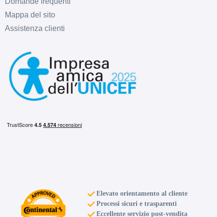
Domande frequenti
Mappa del sito
Assistenza clienti
D
B
70
db
D
C
69
db
Elevato orientamento al cliente
Processi sicuri e trasparenti
Eccellente servizio post-vendita