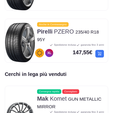
Anche in Contrassegno
Pirelli
PZERO
235/40 R18
95Y
Spedizione inclusa
garanzia fino 3 anni
147,55€
XL
Cerchi in lega più venduti
Consegna rapida
Consigliato
Mak
Komet
GUN METALLIC
MIRROR
Spedizione inclusa
garanzia fino 3 anni