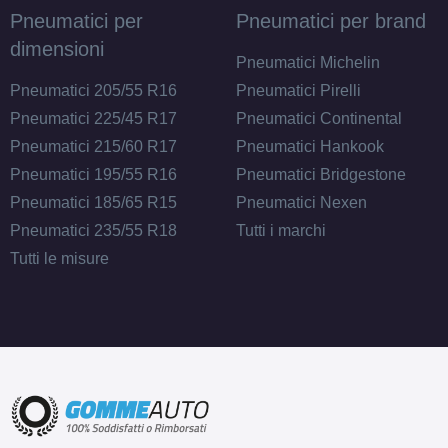
Pneumatici per
Pneumatici per brand
dimensioni
Pneumatici Michelin
Pneumatici 205/55 R16
Pneumatici Pirelli
Pneumatici 225/45 R17
Pneumatici Continental
Pneumatici 215/60 R17
Pneumatici Hankook
Pneumatici 195/55 R16
Pneumatici Bridgestone
Pneumatici 185/65 R15
Pneumatici Nexen
Pneumatici 235/55 R18
Tutti i marchi
Tutti le misure