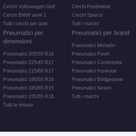
Cerchi Volkswagen Golf
Cerchi Fondmetal
Cerchi BMW serie 1
Cerchi Sparco
Tutti i cerchi per auto
Tutti i marchi
Pneumatici per
Pneumatici per brand
dimensioni
Pneumatici Michelin
Pneumatici 205/55 R16
Pneumatici Pirelli
Pneumatici 225/45 R17
Pneumatici Continental
Pneumatici 215/60 R17
Pneumatici Hankook
Pneumatici 195/55 R16
Pneumatici Bridgestone
Pneumatici 185/65 R15
Pneumatici Nexen
Pneumatici 235/55 R18
Tutti i marchi
Tutti le misure