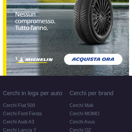
Cerchi in lega per auto
Cerchi per brand
Cerchi Fiat 500
Cerchi Mak
Cerchi Ford Fiesta
Cerchi MOMO
Cerchi Audi A3
Cerchi Avus
Cerchi Lancia Y
Cerchi OZ