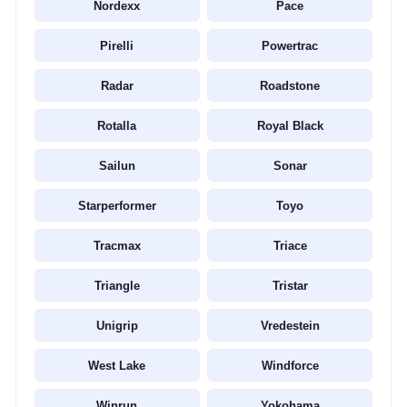
Nordexx
Pace
Pirelli
Powertrac
Radar
Roadstone
Rotalla
Royal Black
Sailun
Sonar
Starperformer
Toyo
Tracmax
Triace
Triangle
Tristar
Unigrip
Vredestein
West Lake
Windforce
Winrun
Yokohama