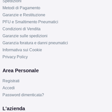
Spedizioni
Metodi di Pagamento
Garanzie e Restituzione
PFU e Smaltimento Pneumatici
E
E
71
Condizioni di Vendita
db
Garanzie sulle spedizioni
Garanzia foratura e danni pneumatici
Informativa sui Cookie
Privacy Policy
Area Personale
E
E
71
db
Registrati
Accedi
Password dimenticata?
L'azienda