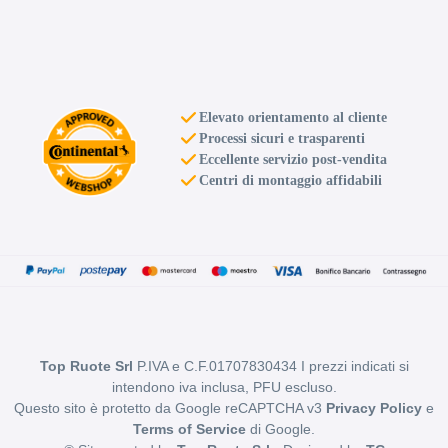
E
E
71
db
Elevato orientamento al cliente
Processi sicuri e trasparenti
Eccellente servizio post-vendita
Centri di montaggio affidabili
E
E
71
db
Top Ruote Srl
P.IVA e C.F.01707830434 I prezzi indicati si
intendono iva inclusa, PFU escluso.
Questo sito è protetto da Google reCAPTCHA v3
Privacy Policy
e
E
E
71
db
Terms of Service
di Google.