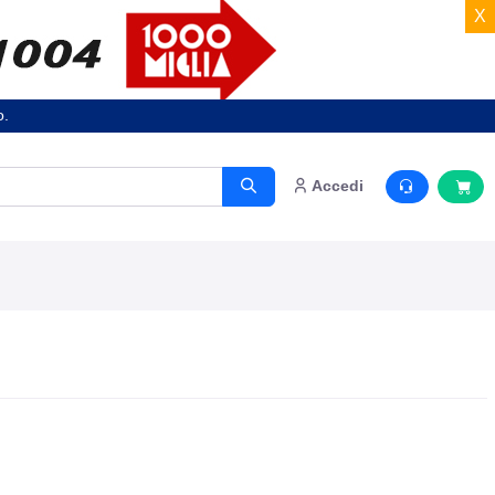
X
o.
Accedi