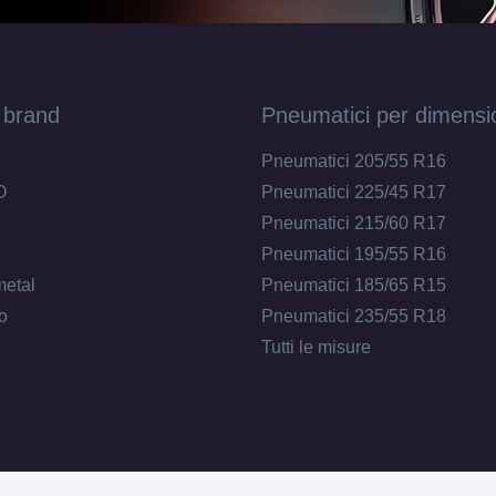
 brand
Pneumatici per dimensi
Pneumatici 205/55 R16
O
Pneumatici 225/45 R17
Pneumatici 215/60 R17
Pneumatici 195/55 R16
metal
Pneumatici 185/65 R15
o
Pneumatici 235/55 R18
Tutti le misure