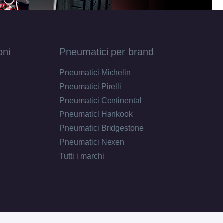
oni
Pneumatici per brand
Pneumatici Michelin
Pneumatici Pirelli
Pneumatici Continental
Pneumatici Hankook
Pneumatici Bridgestone
Pneumatici Nexen
Tutti i marchi
E
B
71
db