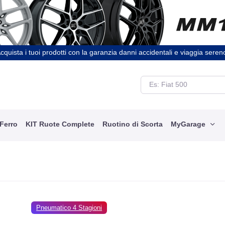
cquista i tuoi prodotti con la garanzia danni accidentali e viaggia seren
 Ferro
KIT Ruote Complete
Ruotino di Scorta
MyGarage
Pneumatico 4 Stagioni