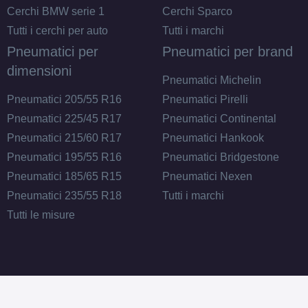
Cerchi BMW serie 1
Cerchi Sparco
Tutti i cerchi per auto
Tutti i marchi
Pneumatici per
Pneumatici per brand
dimensioni
Pneumatici Michelin
Pneumatici 205/55 R16
Pneumatici Pirelli
Pneumatici 225/45 R17
Pneumatici Continental
Pneumatici 215/60 R17
Pneumatici Hankook
Pneumatici 195/55 R16
Pneumatici Bridgestone
Pneumatici 185/65 R15
Pneumatici Nexen
Pneumatici 235/55 R18
Tutti i marchi
Tutti le misure