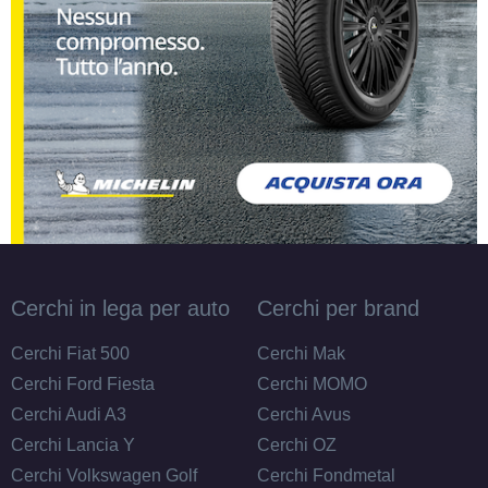
Cerchi in lega per auto
Cerchi per brand
Cerchi Fiat 500
Cerchi Mak
Cerchi Ford Fiesta
Cerchi MOMO
Cerchi Audi A3
Cerchi Avus
Cerchi Lancia Y
Cerchi OZ
Cerchi Volkswagen Golf
Cerchi Fondmetal