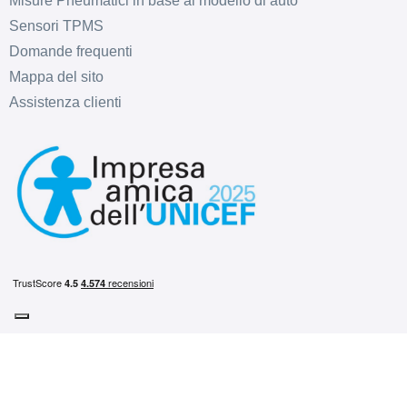
Misure Pneumatici in base al modello di auto
Sensori TPMS
Domande frequenti
Mappa del sito
Assistenza clienti
C
B
72
db
C
B
72
db