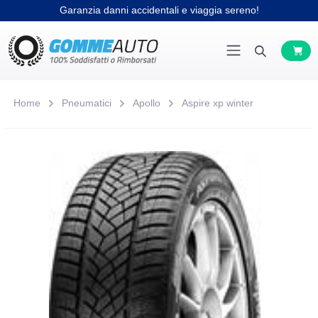
Garanzia danni accidentali e viaggia sereno!
Home
Pneumatici
Apollo
Aspire xp winter