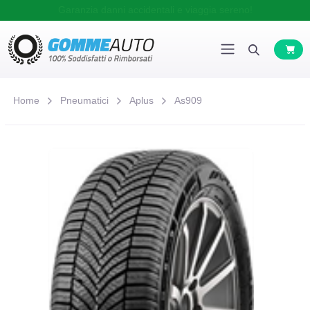
Garanzia danni accidentali e viaggia sereno!
Home
Pneumatici
Aplus
As909