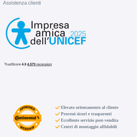
Assistenza clienti
C
D
70
db
Elevato orientamento al cliente
Processi sicuri e trasparenti
Eccellente servizio post-vendita
Centri di montaggio affidabili