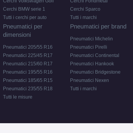
Cerchi Volkswagen Golf
Cerchi Fondmetal
Cerchi BMW serie 1
Cerchi Sparco
Tutti i cerchi per auto
Tutti i marchi
Pneumatici per
Pneumatici per brand
dimensioni
Pneumatici Michelin
Pneumatici 205/55 R16
Pneumatici Pirelli
Pneumatici 225/45 R17
Pneumatici Continental
Pneumatici 215/60 R17
Pneumatici Hankook
Pneumatici 195/55 R16
Pneumatici Bridgestone
Pneumatici 185/65 R15
Pneumatici Nexen
Pneumatici 235/55 R18
Tutti i marchi
Tutti le misure