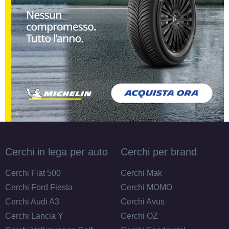
Cerchi in lega per auto
Cerchi per brand
Cerchi Fiat 500
Cerchi Mak
Cerchi Ford Fiesta
Cerchi MOMO
Cerchi Audi A3
Cerchi Avus
Cerchi Lancia Y
Cerchi OZ