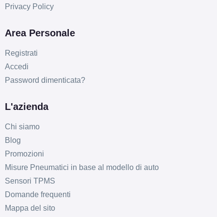
Privacy Policy
Area Personale
Registrati
Accedi
C
D
70
db
Password dimenticata?
L'azienda
Chi siamo
Blog
Promozioni
C
D
70
Misure Pneumatici in base al modello di auto
db
Sensori TPMS
Domande frequenti
Mappa del sito