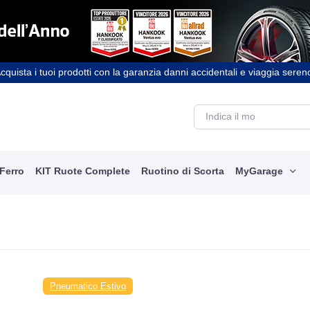
cquista i tuoi prodotti con la garanzia danni accidentali e viaggia seren
 Ferro
KIT Ruote Complete
Ruotino di Scorta
MyGarage
Pneumatico Estivo