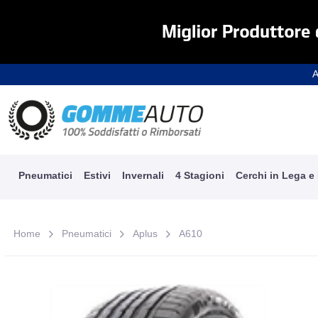
A
Pneumatici
Estivi
Invernali
4 Stagioni
Cerchi in Lega e
Home
Pneumatici
Aplus
A610