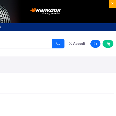
X
o.
Accedi