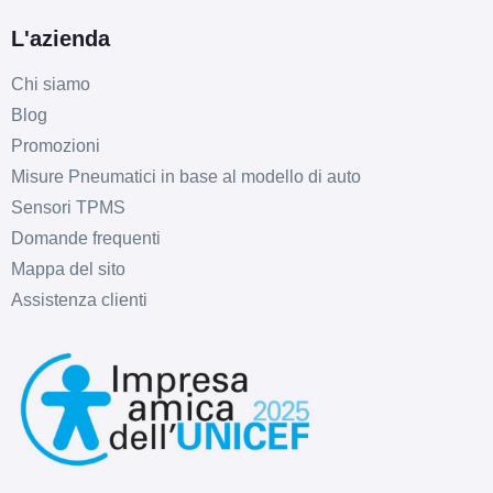
D
C
70
db
L'azienda
Chi siamo
Blog
Promozioni
Misure Pneumatici in base al modello di auto
Sensori TPMS
D
C
70
Domande frequenti
db
Mappa del sito
Assistenza clienti