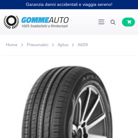
Garanzia danni accidentali e viaggia sereno!
Home
Pneumatici
Aplus
A609