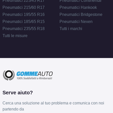
Pneumatici 225/45 R17
Pneumatici Continental
Pneumatici 215/60 R17
Pneumatici Hankook
Pneumatici 195/55 R16
Pneumatici Bridgestone
Pneumatici 185/65 R15
Pneumatici Nexen
Pneumatici 235/55 R18
Tutti i marchi
Tutti le misure
Serve aiuto?
Cerca una soluzione al tuo problema e comunica con noi
partendo da