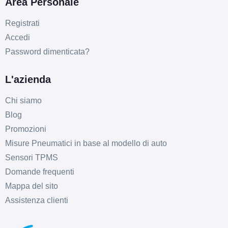
Area Personale
D
C
71
db
Registrati
Accedi
Password dimenticata?
L'azienda
Chi siamo
Blog
Promozioni
Misure Pneumatici in base al modello di auto
Sensori TPMS
Domande frequenti
Mappa del sito
Assistenza clienti