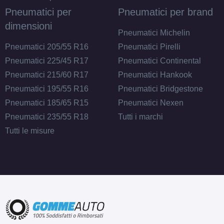
Pneumatici per
Pneumatici per brand
dimensioni
Pneumatici Michelin
Pneumatici 205/55 R16
Pneumatici Pirelli
Pneumatici 225/45 R17
Pneumatici Continental
Pneumatici 215/60 R17
Pneumatici Hankook
Pneumatici 195/55 R16
Pneumatici Bridgestone
Pneumatici 185/65 R15
Pneumatici Nexen
Pneumatici 235/55 R18
Tutti i marchi
Tutti le misure