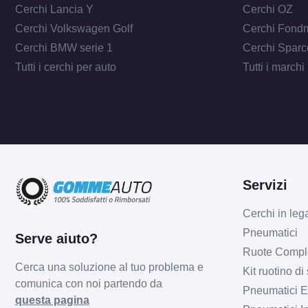
Cerchi Lancia Y
Cerchi OZ
Cerchi Volkswagen Golf
Cerchi Fond
Cerchi BMW serie 1
Cerchi Sparc
Tutti i cerchi per auto
Tutti i marchi
Servizi
Cerchi in leg
Pneumatici
Serve aiuto?
Ruote Compl
Cerca una soluzione al tuo problema e
Kit ruotino di
comunica con noi partendo da
Pneumatici Es
questa pagina