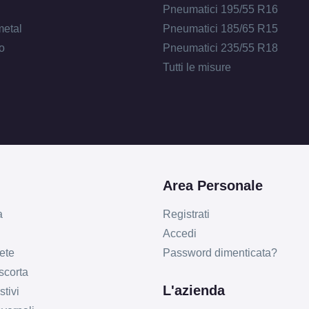
Pneumatici 195/55 R16
metal
Pneumatici 185/65 R15
o
Pneumatici 235/55 R18
Tutti le misure
Area Personale
a
Registrati
Accedi
ete
Password dimenticata?
 scorta
L'azienda
tivi