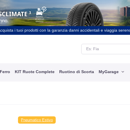
cquista i tuoi prodotti con la garanzia danni accidentali e viaggia seren
 Ferro
KIT Ruote Complete
Ruotino di Scorta
MyGarage
Pneumatico Estivo