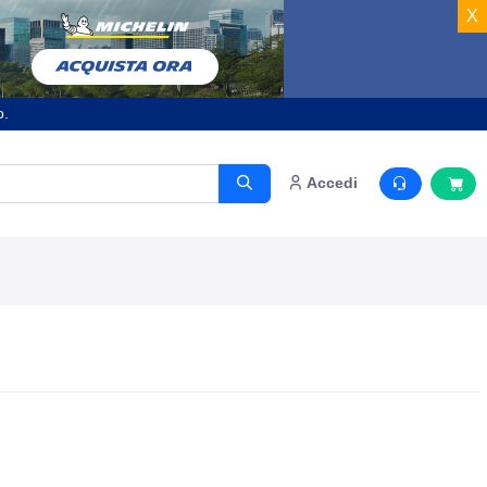
X
o.
Accedi