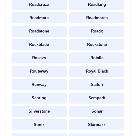
Roadcruza
Roadking
Roadmarc
Roadmarch
Roadstone
Roadx
Rockblade
Rockstone
Rosava
Rotalla
Routeway
Royal Black
Runway
Sailun
Sebring
Semperit
Silverstone
Sonar
Sonix
Starmaxx