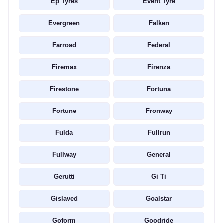
Ep Tyres
Event Tyre
Evergreen
Falken
Farroad
Federal
Firemax
Firenza
Firestone
Fortuna
Fortune
Fronway
Fulda
Fullrun
Fullway
General
Gerutti
Gi Ti
Gislaved
Goalstar
Goform
Goodride