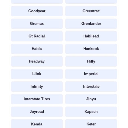
Goodyear
Greentrac
Gremax
Grenlander
Gt Radial
Habilead
Haida
Hankook
Headway
Hifly
I-link
Imperial
Infinity
Interstate
Interstate Tires
Jinyu
Joyroad
Kapsen
Kenda
Keter