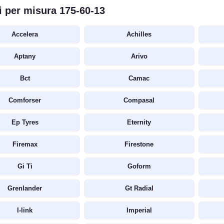
 per misura 175-60-13
Accelera
Achilles
Aptany
Arivo
Bct
Camac
Comforser
Compasal
Ep Tyres
Eternity
Firemax
Firestone
Gi Ti
Goform
Grenlander
Gt Radial
I-link
Imperial