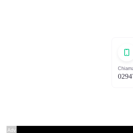
Chiama
0294
Adv