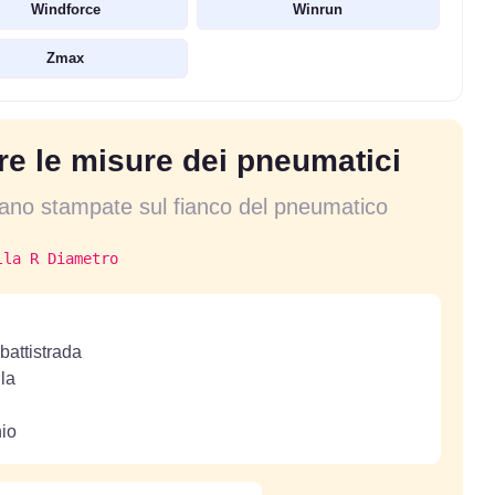
Windforce
Winrun
Zmax
e le misure dei pneumatici
vano stampate sul fianco del pneumatico
lla R Diametro
battistrada
lla
hio