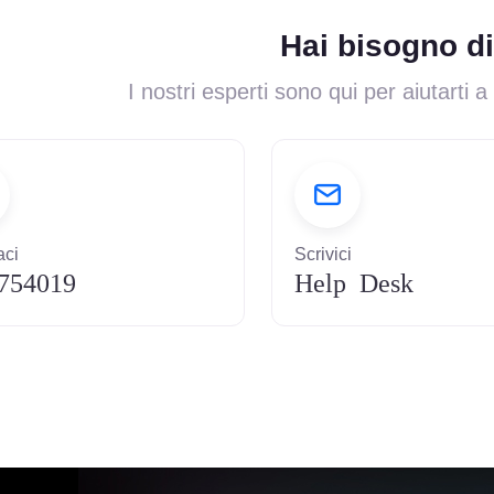
Hai bisogno di
I nostri esperti sono qui per aiutarti a
ci
Scrivici
754019
Help Desk