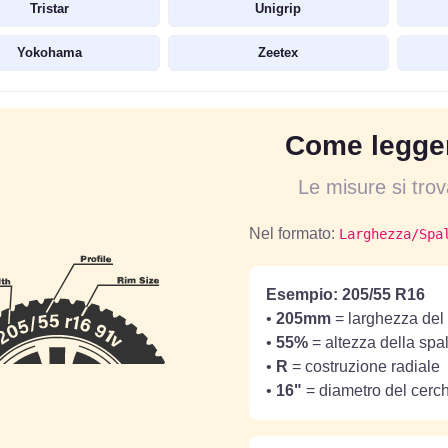
Tristar
Unigrip
Yokohama
Zeetex
Come legger
Le misure si tro
Nel formato:
Larghezza/Spa
Esempio: 205/55 R16
•
205mm
= larghezza del 
•
55%
= altezza della spa
•
R
= costruzione radiale
•
16"
= diametro del cerc