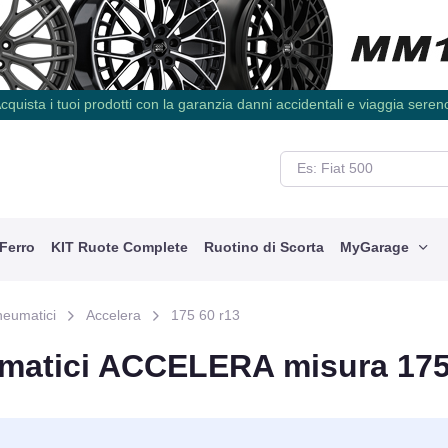
cquista i tuoi prodotti con la garanzia danni accidentali e viaggia seren
 Ferro
KIT Ruote Complete
Ruotino di Scorta
MyGarage
neumatici
Accelera
175 60 r13
matici ACCELERA misura 175