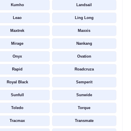
Kumho
Landsail
Leao
Ling Long
Maxtrek
Maxxis
Mirage
Nankang
Onyx
Ovation
Rapid
Roadcruza
Royal Black
Semperit
Sunfull
Sunwide
Toledo
Torque
Tracmax
Transmate