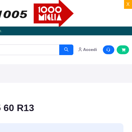
X
o.
Accedi
 60 R13