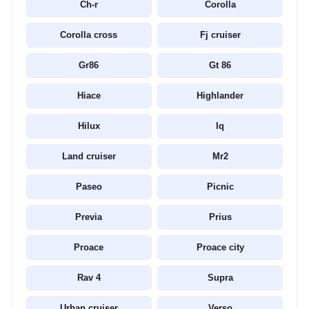
Ch-r
Corolla
Corolla cross
Fj cruiser
Gr86
Gt 86
Hiace
Highlander
Hilux
Iq
Land cruiser
Mr2
Paseo
Picnic
Previa
Prius
Proace
Proace city
Rav 4
Supra
Urban cruiser
Verso