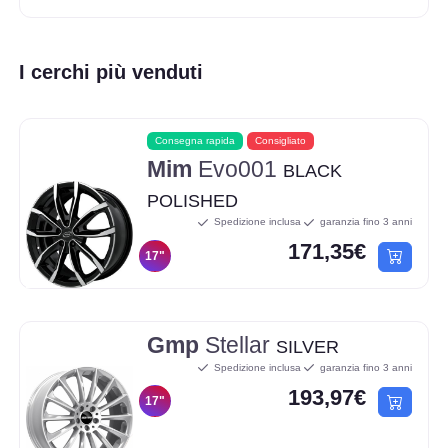
I cerchi più venduti
Consegna rapida
Consigliato
Mim
Evo001
BLACK
POLISHED
Spedizione inclusa
garanzia fino 3 anni
171,35€
17"
Gmp
Stellar
SILVER
Spedizione inclusa
garanzia fino 3 anni
193,97€
17"